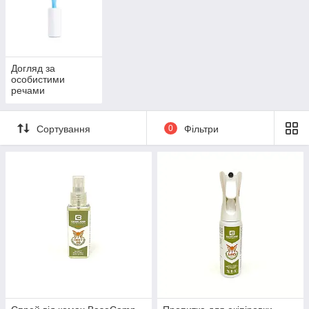
Догляд за
особистими
речами
Сортування
0
Фільтри