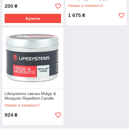
захисту від комарів на
200
Немає в наявності
₴
природі, 2 режими роботи,
9600mAh.
1 675
₴
Купити
Lifesystems свечка Midge &
Mosquito Repellent Candle
Немає в наявності
924
₴