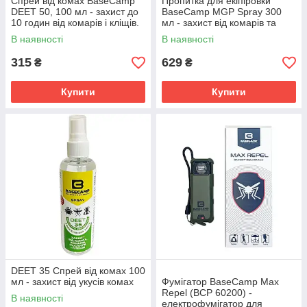
Спрей від комах BaseCamp
Пропитка для екіпіровки
DEET 50, 100 мл - захист до
BaseCamp MGP Spray 300
10 годин від комарів і кліщів.
мл - захист від комарів та
кліщів
В наявності
В наявності
315
629
₴
₴
Купити
Купити
DEET 35 Спрей від комах 100
мл - захист від укусів комах
Фумігатор BaseCamp Max
Repel (BCP 60200) -
В наявності
електрофумігатор для