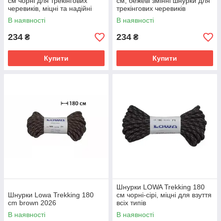
см чорні для трекінгових
см, бежеві змінні шнурки для
черевиків, міцні та надійні
трекінгових черевиків
В наявності
В наявності
234
234
₴
₴
Купити
Купити
Шнурки LOWA Trekking 180
Шнурки Lowa Trekking 180
см чорні-сірі, міцні для взуття
cm brown 2026
всіх типів
В наявності
В наявності