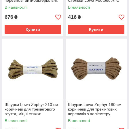
черевиків, антибактеріальні,
Стельки Lowa Footbed ATC
чорні
В наявності
В наявності
676
416
₴
₴
Купити
Купити
Шнурки Lowa Zephyr 210 см
Шнурки Lowa Zephyr 180 см
коричневі для трекінгового
коричневі для трекінгових
взуття, міцні стяжки
черевиків з поліестеру
В наявності
В наявності