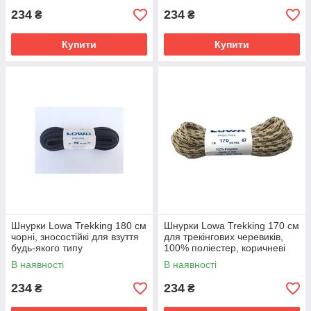
234
234
₴
₴
Купити
Купити
Шнурки Lowa Trekking 180 см
Шнурки Lowa Trekking 170 см
чорні, зносостійкі для взуття
для трекінгових черевиків,
будь-якого типу
100% поліестер, коричневі
В наявності
В наявності
234
234
₴
₴