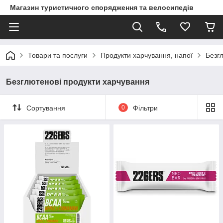
Магазин туристичного спорядження та велосипедів
Товари та послуги
Продукти харчування, напої
Безг
Безглютенові продукти харчування
Сортування
0
Фільтри