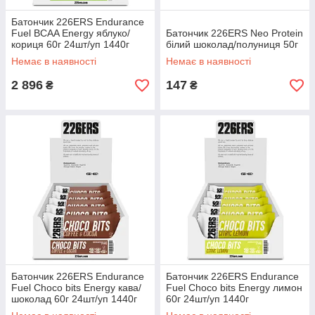
Батончик 226ERS Endurance
Fuel BCAA Energy яблуко/
Батончик 226ERS Neo Protein
кориця 60г 24шт/уп 1440г
білий шоколад/полуниця 50г
Немає в наявності
Немає в наявності
2 896
147
₴
₴
Батончик 226ERS Endurance
Батончик 226ERS Endurance
Fuel Choco bits Energy кава/
Fuel Choco bits Energy лимон
шоколад 60г 24шт/уп 1440г
60г 24шт/уп 1440г