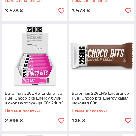
Немає в наявності
Немає в наявності
3 578
3 578
₴
₴
Батончик 226ERS Endurance
Батончик 226ERS Endurance
Fuel Choco bits Energy білий
Fuel Choco bits Energy кава/
шоколад/полуниця 60г 24шт/
шоколад 60г
уп 1440г
Немає в наявності
Немає в наявності
2 896
136
₴
₴