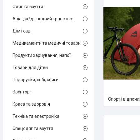
Одяг та взуття
Авіа-, ж/д-, водний транспорт
Дім і сад
Медикаменти та медичні товари
Продукти харчування, напої
Товари для дітей
Подарунки, хобі, книги
Воєнторг
Спорт і відпоч
Краса та здоров'я
Техніка та електроніка
Спецодяг та взуття