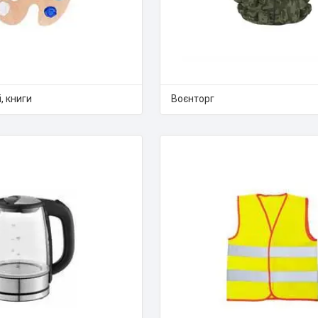
, книги
Воєнторг