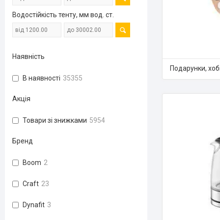
Водостійкість тенту, мм вод. ст.
Наявність
Подарунки, хобі
В наявності
35355
Акція
Товари зі знижками
5954
Бренд
Boom
2
Craft
23
Dynafit
3