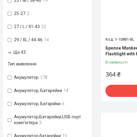
25 / M / 38-40
19
25-27
2
27 / L / 41-43
22
1-10881-BL
29 / XL / 44-46
14
Брелок Munkee
Ще 43
Flashlight with
В наявності
Тип живлення
364 ₴
Акумулятор
178
Акумулятор, Батарейки
14
Акумулятор; Батарійки
6
Акумулятор;Батарейки;USB-порт
комп'ютера
3
Акумулятор;батарейки
15