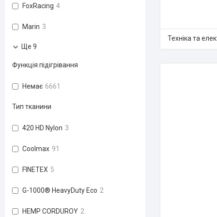
FoxRacing
4
Marin
3
Техніка та еле
Ще 9
Функція підігрівання
Немає
6661
Тип тканини
420 HD Nylon
3
Coolmax
91
FINETEX
5
G-1000® HeavyDuty Eco
2
HEMP CORDUROY
2