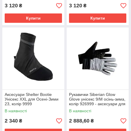
3 120
3 120
₴
₴
Купити
Купити
Аксесуари Shelter Bootie
Рукавички Siberian Glow
Унісекс XXL для Осені-Зими
Glove унісекс 9/M осінь-зима,
23, колір 9999
колір 926999 - аксесуари для
одягу
В наявності
В наявності
2 340
2 888,60
₴
₴