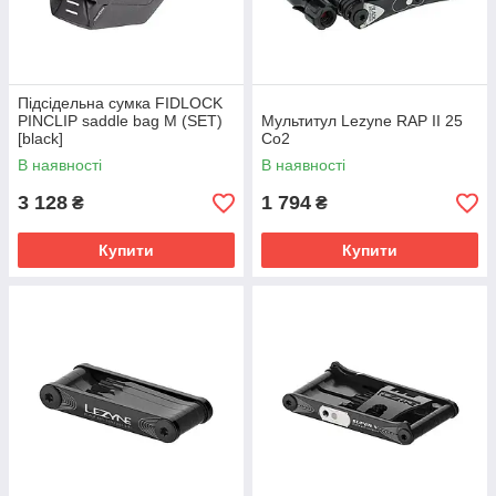
Підсідельна сумка FIDLOCK
PINCLIP saddle bag M (SET)
Мультитул Lezyne RAP II 25
[black]
Co2
В наявності
В наявності
3 128
1 794
₴
₴
Купити
Купити