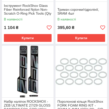
Інструмент RockShox Glass
Fiber Reinforced Nylon Non-
Тримач сорочки/гідролінії,
Scratch O-Ring Pick Tools (Qty
SRAM 4шт
5, для використання на
В наявності
В наявності
suspension products)
1 104
395,60
₴
₴
Купити
Купити
Набір наліпок ROCKSHOX -
Поролонові кільця RockShox
ZEB ULTIMATE 27/29 GLOSS
FORK FOAM RING KIT -