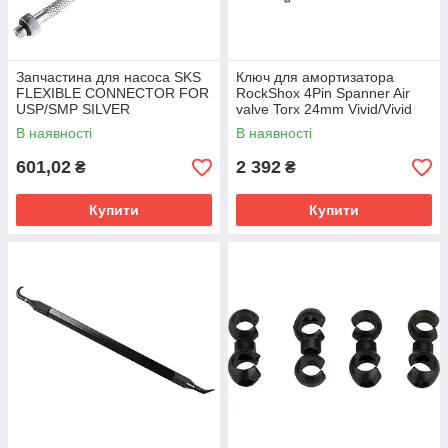
Запчастина для насоса SKS
Ключ для амортизатора
FLEXIBLE CONNECTOR FOR
RockShox 4Pin Spanner Air
USP/SMP SILVER
valve Torx 24mm Vivid/Vivid
Air/Super Deluxe Coil
В наявності
В наявності
601,02
2 392
₴
₴
Купити
Купити