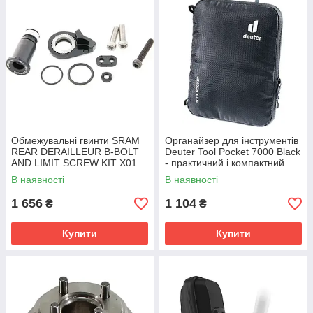
Обмежувальні гвинти SRAM
Органайзер для інструментів
REAR DERAILLEUR B-BOLT
Deuter Tool Pocket 7000 Black
AND LIMIT SCREW KIT X01
- практичний і компактний
EAGLE HEX5
кейс
В наявності
В наявності
(11.7518.080.000)
1 656
1 104
₴
₴
Купити
Купити