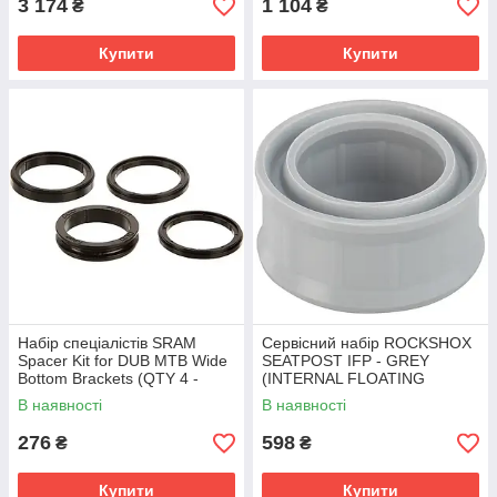
3 174
1 104
₴
₴
Купити
Купити
Набір спеціалістів SRAM
Сервісний набір ROCKSHOX
Spacer Kit for DUB MTB Wide
SEATPOST IFP - GREY
Bottom Brackets (QTY 4 -
(INTERNAL FLOATING
sizes 1x5.0mm, 1x7.5mm and
PISTON (QTY 1) -
В наявності
В наявності
2x3.0MM)
REVERB/REVERB STEALTH
A1-C1, REVERB AXS A1
276
598
₴
₴
Купити
Купити