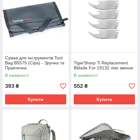
Сумка для інструментів Tool
Bag B5575 (Сіра) - Зручна та
TigerSharp Ti Replacement
Практична
Bldade For 19132 лізо змінне
В наявності
В наявності
393
552
₴
₴
Купити
Купити