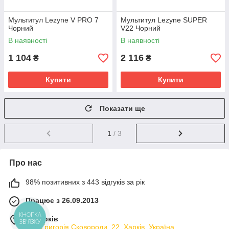
Мультитул Lezyne V PRO 7
Мультитул Lezyne SUPER
Чорний
V22 Чорний
В наявності
В наявності
1 104
2 116
₴
₴
Купити
Купити
Показати ще
1
/ 3
Про нас
98% позитивних з 443 відгуків за рік
Працює з 26.09.2013
КНОПКА
м. Харків
ЗВ'ЯЗКУ
вул. Григорія Сковороди, 22, Харків, Україна