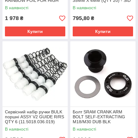
RAINBOW FOIL FOR HIGH
35MM X 4MM (QTY 20) - SID
GLOSS BLACK (2021)
35MM/PIKE C1+/LYRIK D1+
В наявності
В наявності
(11.4018.116.000)
1 978
795,80
₴
₴
Купити
Купити
Сервісний набір ручки BULK
Болт SRAM CRANK ARM
поршні ASSY V2 GUIDE R/RS
BOLT SELF-EXTRACTING
QTY 6 (11.5018.036.019)
M18/M30 DUB BLK
(11.6118.060.001)
В наявності
В наявності