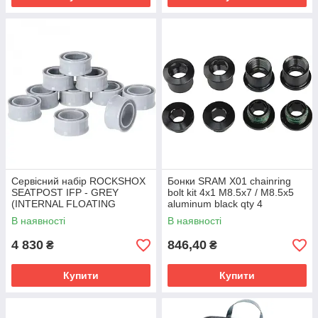
Сервісний набір ROCKSHOX
Бонки SRAM X01 chainring
SEATPOST IFP - GREY
bolt kit 4x1 M8.5x7 / M8.5x5
(INTERNAL FLOATING
aluminum black qty 4
PISTON (QTY 10)) -
В наявності
В наявності
REVERB/REVERB STEALTH
A1-C1, REVERB AXS A1
4 830
846,40
₴
₴
Купити
Купити