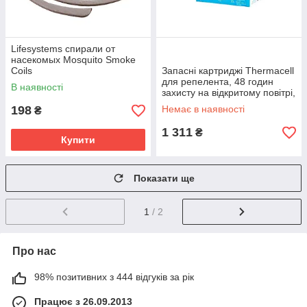
Lifesystems спирали от
насекомых Mosquito Smoke
Coils
Запасні картриджі Thermacell
для репелента, 48 годин
В наявності
захисту на відкритому повітрі,
4 шт.
198
Немає в наявності
₴
1 311
₴
Купити
Показати ще
1
/ 2
Про нас
98% позитивних з 444 відгуків за рік
Працює з 26.09.2013