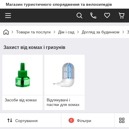
Магазин туристичного спорядження та велосипедів
Товари та послуги
Дім і сад
Догляд за будинком
З
Захист від комах і гризунів
Засоби від комах
Відлякувачі і
пастки для комах
Сортування
0
Фільтри