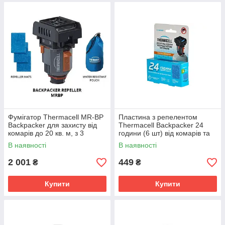
Фумігатор Thermacell MR-BP
Пластина з репелентом
Backpacker для захисту від
Thermacell Backpacker 24
комарів до 20 кв. м, з 3
години (6 шт) від комарів та
картриджами
москитів
В наявності
В наявності
2 001
449
₴
₴
Купити
Купити