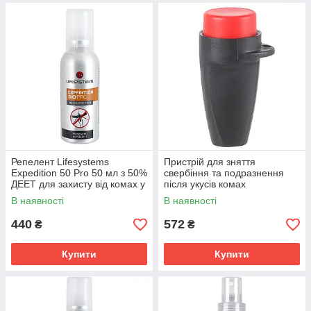
Репелент Lifesystems
Пристрій для зняття
Expedition 50 Pro 50 мл з 50%
свербіння та подразнення
ДЕЕТ для захисту від комах у
після укусів комах
тропіках
Lifesystems Mini Bite Relief
В наявності
В наявності
Click, безпечний та
ефективний
440
572
₴
₴
Купити
Купити