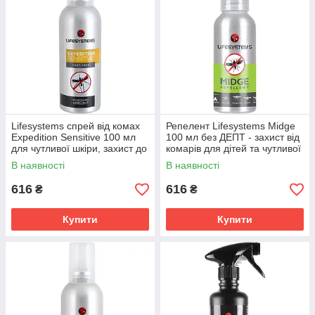
Lifesystems спрей від комах
Репелент Lifesystems Midge
Expedition Sensitive 100 мл
100 мл без ДЕПТ - захист від
для чутливої шкіри, захист до
комарів для дітей та чутливої
10 годин
шкіри
В наявності
В наявності
616
616
₴
₴
Купити
Купити