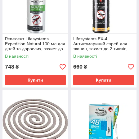
Репелент Lifesystems
Lifesystems EX-4
Expedition Natural 100 мл для
Антикомариний спрей для
дітей та дорослих, захист до
тканин, захист до 2 тижнів,
8 годин
250 мл
В наявності
В наявності
748
660
₴
₴
Купити
Купити