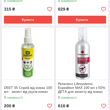
В наявності
В наявності
315
629
₴
₴
Купити
Купити
Репелент Lifesystems
DEET 35 Спрей від комах 100
Expedition MAX 100 мл з 50%
мл - захист від укусів комах
ДЕТА для захисту від комах
В наявності
В наявності
200
616
₴
₴