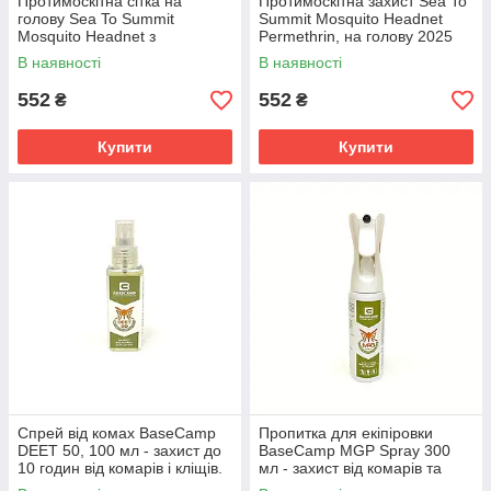
Протимоскітна сітка на
Протимоскітна захист Sea To
голову Sea To Summit
Summit Mosquito Headnet
Mosquito Headnet з
Permethrin, на голову 2025
просоченням Перметрін
В наявності
В наявності
552
552
₴
₴
Купити
Купити
Спрей від комах BaseCamp
Пропитка для екіпіровки
DEET 50, 100 мл - захист до
BaseCamp MGP Spray 300
10 годин від комарів і кліщів.
мл - захист від комарів та
кліщів