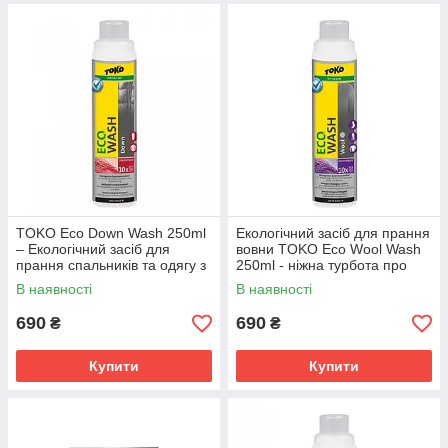
TOKO Eco Down Wash 250ml
Екологічний засіб для прання
– Екологічний засіб для
вовни TOKO Eco Wool Wash
прання спальників та одягу з
250ml - ніжна турбота про
пуху, біорозкладний,
вовняні речі
В наявності
В наявності
безпечний для природи.
690
690
₴
₴
Купити
Купити