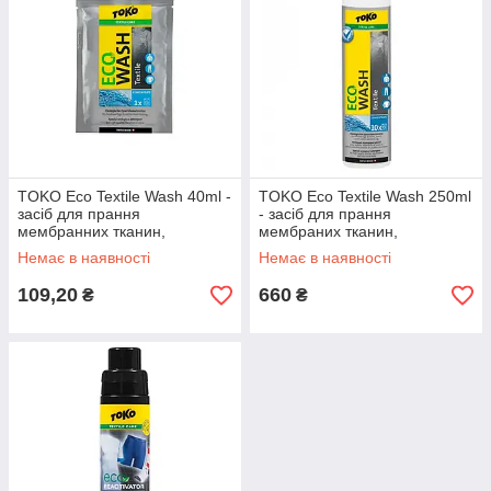
TOKO Eco Textile Wash 40ml -
TOKO Eco Textile Wash 250ml
засіб для прання
- засіб для прання
мембранних тканин,
мембраних тканин,
біодеградований та
біорозкладний, для
Немає в наявності
Немає в наявності
ефективний.
верхнього одягу
109,20
660
₴
₴