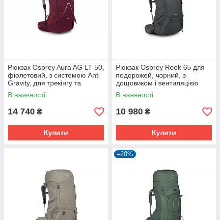
Рюкзак Osprey Aura AG LT 50,
Рюкзак Osprey Rook 65 для
фіолетовий, з системою Anti
подорожей, чорний, з
Gravity, для трекінгу та
дощовиком і вентиляцією
хайкінгу
спини.
В наявності
В наявності
14 740
10 980
₴
₴
Купити
Купити
–20%