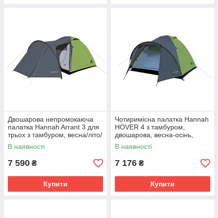
Двошарова непромокаюча
Чотиримісна палатка Hannah
палатка Hannah Arrant 3 для
HOVER 4 з тамбуром,
трьох з тамбуром, весна/літо/
двошарова, весна-осінь,
осінь, зелена
зелена
В наявності
В наявності
7 590
7 176
₴
₴
Купити
Купити