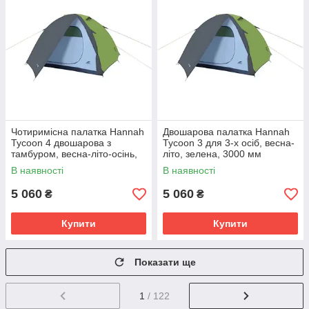
Чотиримісна палатка Hannah
Двошарова палатка Hannah
Tycoon 4 двошарова з
Tycoon 3 для 3-х осіб, весна-
тамбуром, весна-літо-осінь,
літо, зелена, 3000 мм
зелена
водовідштовхування
В наявності
В наявності
5 060
5 060
₴
₴
Купити
Купити
Показати ще
1
/ 122