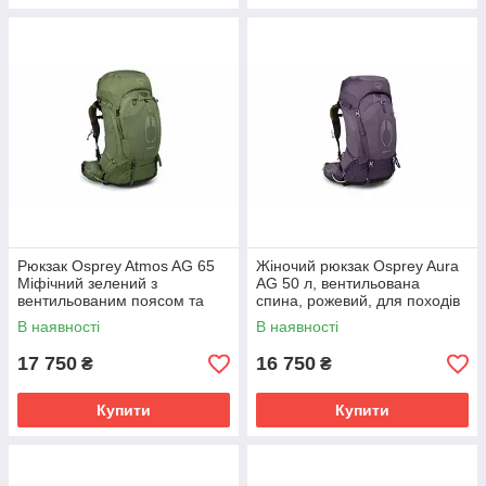
Рюкзак Osprey Atmos AG 65
Жіночий рюкзак Osprey Aura
Міфічний зелений з
AG 50 л, вентильована
вентильованим поясом та
спина, рожевий, для походів
системою AntiGravity, 2,18 кг
В наявності
В наявності
17 750
16 750
₴
₴
Купити
Купити