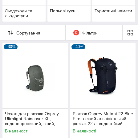
Льодоходи та
Польові кухні
Туристичні намети
льодоступи
Сортування
0
Фільтри
–30%
–40%
Чохол для рюкзака Osprey
Рюкзак Osprey Mutant 22 Blue
Ultralight Raincover XL,
Fire, легкий альпіністський
водонепроникний, сірий,
рюкзак 22 л, водостійкий
світловідбиваючий
В наявності
В наявності