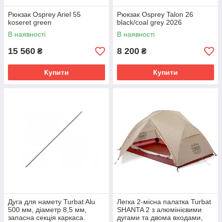
Рюкзак Osprey Ariel 55
Рюкзак Osprey Talon 26
koseret green
black/coal grey 2026
В наявності
В наявності
15 560
8 200
₴
₴
Купити
Купити
Дуга для намету Turbat Alu
Легка 2-місна палатка Turbat
500 мм, діаметр 8,5 мм,
SHANTA 2 з алюмінієвими
запасна секція каркаса.
дугами та двома входами,