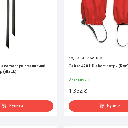
3-TAT 2749.015
eplacement pair запасний
Gaiter 420 HD short гетри (Red
р (Black)
В наявності
1 352 ₴
Купити
Купити