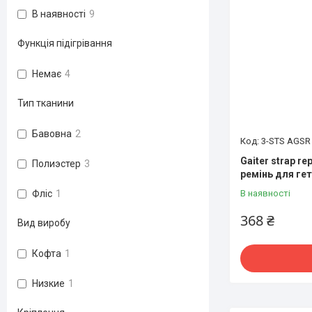
В наявності
9
Функція підігрівання
Немає
4
Тип тканини
Бавовна
2
3-STS AGSR
Gaiter strap r
Полиэстер
3
ремінь для гет
В наявності
Фліс
1
368 ₴
Вид виробу
Кофта
1
Низкие
1