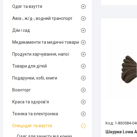
Одяг та взуття
Авіа-, ж/д-, водний транспорт
Дім і сад
Медикаменти та медичні товари
Продукти харчування, напої
Товари для дітей
Подарунки, хобі, книги
Воєнторг
Краса та здоров'я
Техніка та електроніка
1-830584-04
Спецодяг та взуття
Шнурки Lowa A
Одяг для захисту від комах