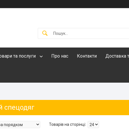
овари та послуги
Про нас
Контакти
Доставка т
й спецодяг