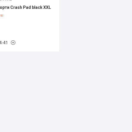
орти Crash Pad black XXL
ті
4-41