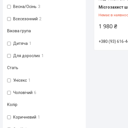
Весна/Осінь
3
Microзахист ш
Немає в наявнос
Всесезонний
2
1 980 ₴
Вікова група
+380 (93) 616-4
Дитяча
1
Для дорослих
1
Стать
Унісекс
1
Чоловічий
6
Колір
Коричневий
1