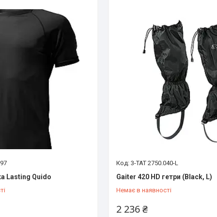
997
3-TAT 2750.040-L
 Lasting Quido
Gaiter 420 HD гетри (Black, L)
ті
Немає в наявності
2 236 ₴