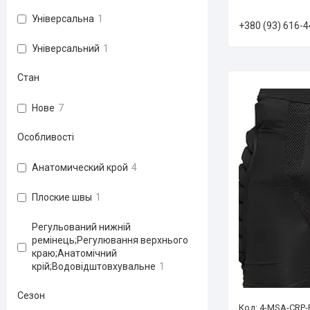
Універсальна
1
+380 (93) 616-4
Універсальний
1
Стан
Нове
7
Особливості
Анатомический крой
4
Плоские швы
1
Регульований нижній
ремінець;Регулювання верхнього
краю;Анатомічний
крій;Водовідштовхувальне
1
Сезон
4-MSA-CRP-