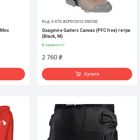
3-STS ACP012012-050102
 Mns
Quagmire Gaiters Canvas (PFC free) гетри
(Black, M)
В наявності
2 760 ₴
Купити