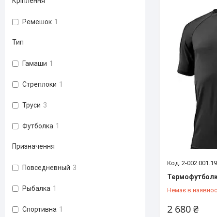
Кріплення
Ремешок
1
Тип
Гамаши
1
Стреплоки
1
Труси
3
Футболка
1
Призначення
2-002.001.1
Повседневный
3
Термофутболка
Рыбалка
1
Немає в наявнос
2 680 ₴
Спортивна
1