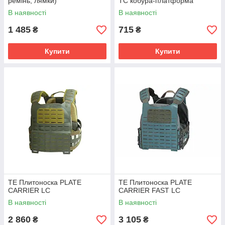
ремінь, лямки)
ТС кобура-платформа
В наявності
В наявності
1 485
715
₴
₴
Купити
Купити
TE Плитоноска PLATE
TE Плитоноска PLATE
CARRIER LC
CARRIER FAST LC
В наявності
В наявності
2 860
3 105
₴
₴