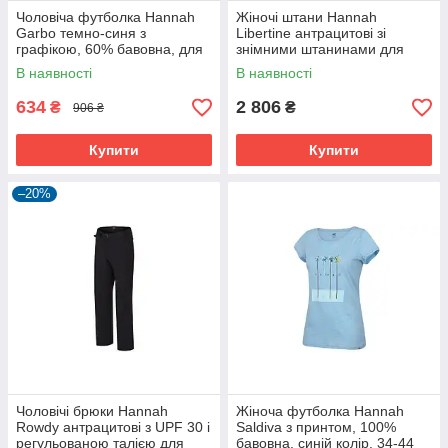
Чоловіча футболка Hannah
Жіночі штани Hannah
Garbo темно-синя з
Libertine антрацитові зі
графікою, 60% бавовна, для
знімними штанинами для
активного відпочинку
трекінгу та подорожей
В наявності
В наявності
634
2 806
₴
₴
906 ₴
Купити
Купити
–20%
Чоловічі брюки Hannah
Жіноча футболка Hannah
Rowdy антрацитові з UPF 30 і
Saldiva з принтом, 100%
регульованою талією для
бавовна, синій колір, 34-44