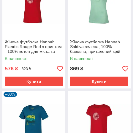
Жіноча футболка Hannah
Жіноча футболка Hannah
Flandis Rouge Red з принтом
Saldiva зелена, 100%
- 100% котон для міста та
бавовна, приталений крій
туризму.
для міста та подорожей.
В наявності
В наявності
576
869
₴
₴
823 ₴
Купити
Купити
–30%