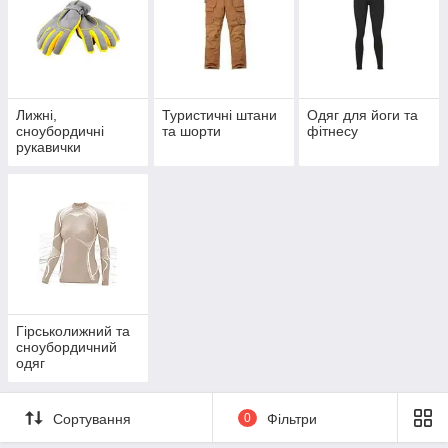
Лижні,
Туристичні штани
Одяг для йоги та
сноубордичні
та шорти
фітнесу
рукавички
Гірськолижний та
сноубордичний
одяг
Сортування
0
Фільтри