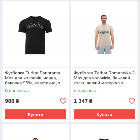
Футболка Turbat Panorama
Футболка Turbat Romantyka 2
Mns для чоловіків, чорна,
Mns для чоловіків, бежевий
бавовна 95%, еластична, з
колір, легкий матеріал з
принтом Карпат.
романтичним принтом про
В наявності
В наявності
гори.
988
1 347
₴
₴
Купити
Купити