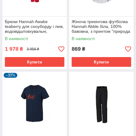
Брюки Hannah Awake
Жіноча трекінгова футболка
teaberry для сноуборду і лиж,
Hannah Abble біла, 100%
водовідштовхувальні,
бавовна, з принтом "природа
утеплені
в моїй душі".
В наявності
В наявності
1 978
869
₴
₴
3 956 ₴
Купити
Купити
–30%