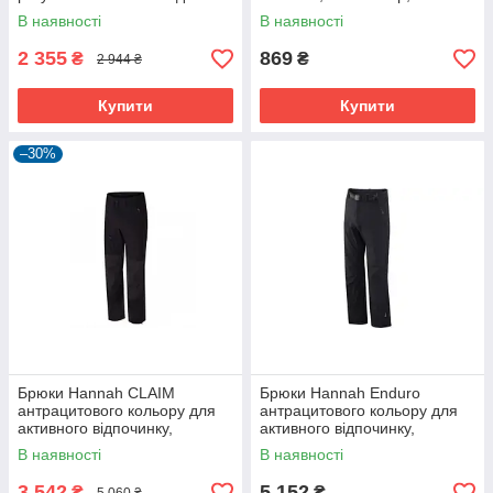
активного відпочинку
розмір
В наявності
В наявності
2 355
869
₴
₴
2 944 ₴
Купити
Купити
–30%
Брюки Hannah CLAIM
Брюки Hannah Enduro
антрацитового кольору для
антрацитового кольору для
активного відпочинку,
активного відпочинку,
вологовідведення,
водовідштовхувальні,
В наявності
В наявності
терморегуляція
Softshell
3 542
5 152
₴
₴
5 060 ₴