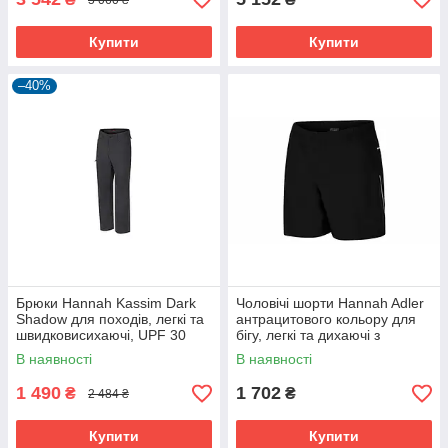
Купити
Купити
–40%
Брюки Hannah Kassim Dark
Чоловічі шорти Hannah Adler
Shadow для походів, легкі та
антрацитового кольору для
швидковисихаючі, UPF 30
бігу, легкі та дихаючі з
кишенею.
В наявності
В наявності
1 490
1 702
₴
₴
2 484 ₴
Купити
Купити