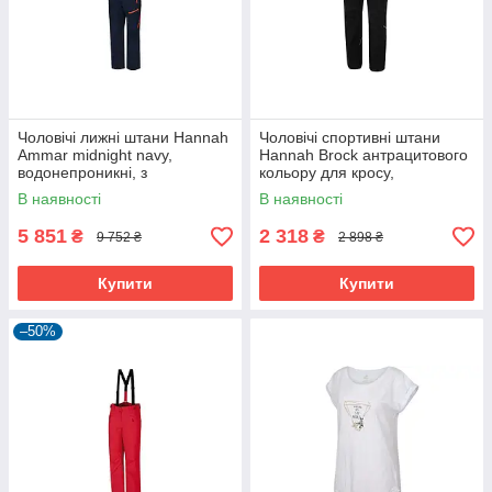
Чоловічі лижні штани Hannah
Чоловічі спортивні штани
Ammar midnight navy,
Hannah Brock антрацитового
водонепроникні, з
кольору для кросу,
еластичним поясом.
вітрозахисні та дихаючі, L
В наявності
В наявності
5 851
2 318
₴
₴
9 752 ₴
2 898 ₴
Купити
Купити
–50%