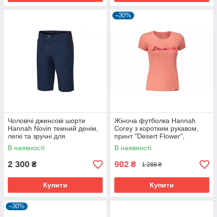
–30%
Чоловічі джинсові шорти
Жіноча футболка Hannah
Hannah Novin темний денім,
Corey з коротким рукавом,
легкі та зручні для
принт "Desert Flower",
повсякденного носіння.
швидкосохнучий матеріал,
В наявності
В наявності
рожевий.
2 300
902
₴
₴
1 288 ₴
Купити
Купити
–30%