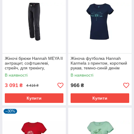
Жіночі брюки Hannah MEYA II
Жіноча футболка Hannah
антрацит, софтшелеві,
Karmela з принтом, короткий
стрейч, для трекінгу,
рукав, темно-синій денім
регульований пояс
В наявності
В наявності
3 091
966
₴
₴
4 416 ₴
Купити
Купити
–30%