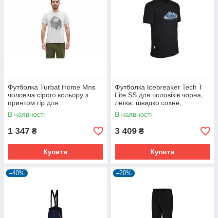
Футболка Turbat Home Mns
Футболка Icebreaker Tech T
чоловіча сірого кольору з
Lite SS для чоловіків чорна,
принтом гір для
легка, швидко сохне,
повсякденного носіння.
комфортна.
В наявності
В наявності
1 347
3 409
₴
₴
Купити
Купити
–40%
–20%