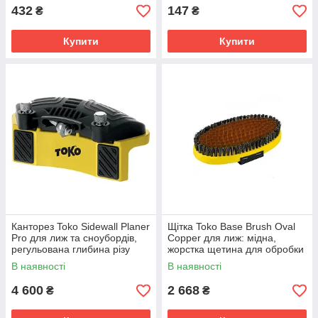
432
147
₴
₴
Купити
Купити
Канторез Toko Sidewall Planer
Щітка Toko Base Brush Oval
Pro для лиж та сноубордів,
Copper для лиж: мідна,
регульована глибина різу
жорстка щетина для обробки
ковзаючої поверхні.
В наявності
В наявності
4 600
2 668
₴
₴