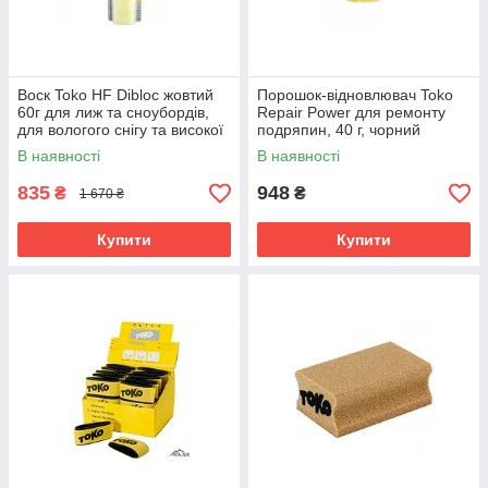
Воск Toko HF Dibloc жовтий
Порошок-відновлювач Toko
60г для лиж та сноубордів,
Repair Power для ремонту
для вологого снігу та високої
подряпин, 40 г, чорний
вологості.
В наявності
В наявності
835
948
₴
₴
1 670 ₴
Купити
Купити