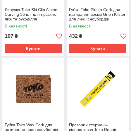
Липучка Toko Ski Clip Alpine-
Губка Toko Plasto Cork для
Carving 36 шт. для гірських
натирання восків Grip і Klister
лиж та рукоділля
для лиж і сноубордів
В наявності
В наявності
197
432
₴
₴
Купити
Купити
Губка Toko Wax Cork для
Прозорий стержень-
натирання лиж і сноубордів,
відновлювач Toko Repair