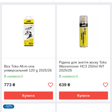
Рідина для зняття воску Toko
Віск Toko All-in-one
Waxremover HC3 250ml INT
універсальний 120 g 2025/26
2025/26
В наявності
В наявності
773
639
₴
₴
Купити
Купити
–50%