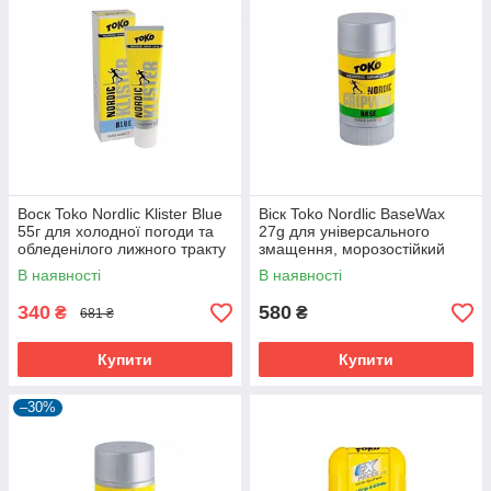
Воск Toko Nordlic Klister Blue
Віск Toko Nordlic BaseWax
55г для холодної погоди та
27g для універсального
обледенілого лижного тракту
змащення, морозостійкий
-30°C
В наявності
В наявності
340
580
₴
₴
681 ₴
Купити
Купити
–30%