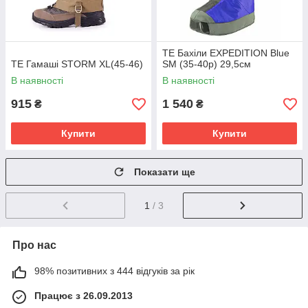
TE Бахіли EXPEDITION Blue
TE Гамаші STORM XL(45-46)
SM (35-40р) 29,5см
В наявності
В наявності
915
1 540
₴
₴
Купити
Купити
Показати ще
1
/ 3
Про нас
98% позитивних з 444 відгуків за рік
Працює з 26.09.2013