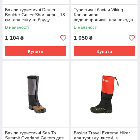
Бахіли туристичні Deuter
Туристичні бахіли Viking
Boulder Gaiter Short чорні, 18
Kanion чорні,
см, для снігу та бруду
водонепроникні, для походів
та трейлінгу.
В наявності
В наявності
1 104
1 050
₴
₴
Купити
Купити
Бахіли туристичні Sea To
Бахіли Travel Extreme Hiker
Summit Overland Gaiters для
для туризму, високі, з