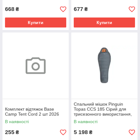
668
677
₴
₴
Купити
Купити
Спальний мішок Pinguin
Комплект відтяжок Base
Topas CCS 185 Сірий для
Camp Tent Cord 2 шт 2026
трисезонного використання,
комфорт до -7°C, легкий і
В наявності
В наявності
водовідштовхувальний
255
5 198
₴
₴