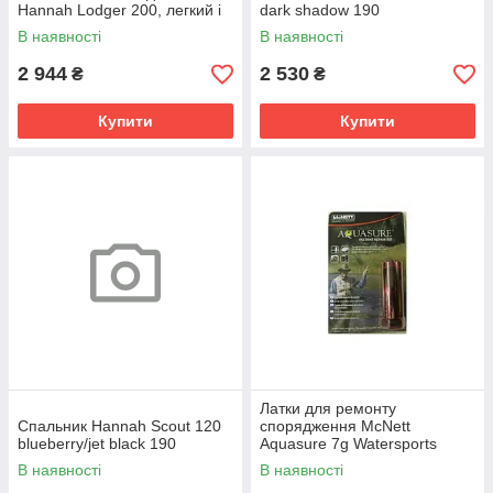
Hannah Lodger 200, легкий і
dark shadow 190
міцний, сірий
В наявності
В наявності
2 944
2 530
₴
₴
Купити
Купити
Латки для ремонту
Спальник Hannah Scout 120
спорядження McNett
blueberry/jet black 190
Aquasure 7g Watersports
Repair Kit with 2 Black patches
В наявності
В наявності
2022