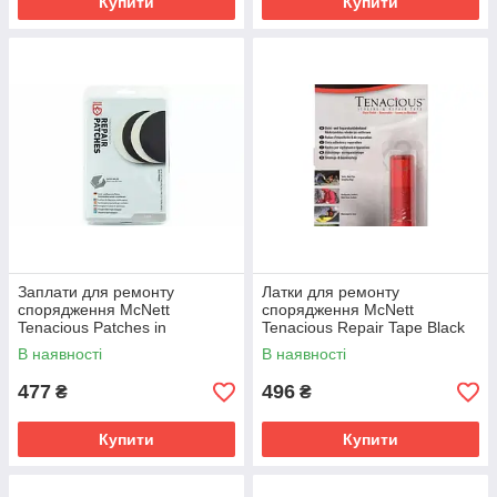
Купити
Купити
Заплати для ремонту
Латки для ремонту
спорядження McNett
спорядження McNett
Tenacious Patches in
Tenacious Repair Tape Black
Clamshell 2022
RipStop Nylon 7.6cm wide
В наявності
В наявності
2025
477
496
₴
₴
Купити
Купити