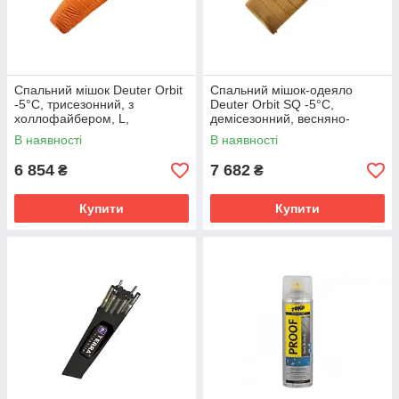
Спальний мішок Deuter Orbit
Спальний мішок-одеяло
-5°C, трисезонний, з
Deuter Orbit SQ -5°C,
холлофайбером, L,
демісезонний, весняно-
оранжевий
осінній, 2050 г, колір
В наявності
В наявності
карамельно-бірюзовий
6 854
7 682
₴
₴
Купити
Купити