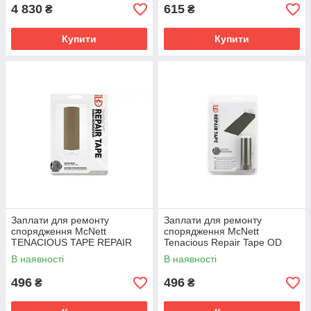
4 830
615
₴
₴
Купити
Купити
Заплати для ремонту
Заплати для ремонту
спорядження McNett
спорядження McNett
TENACIOUS TAPE REPAIR
Tenacious Repair Tape OD
TAPE Coyote Nylon 2025
Green Nylon 2025
В наявності
В наявності
496
496
₴
₴