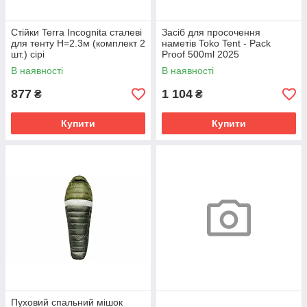
Стійки Terra Incognita сталеві
Засіб для просочення
для тенту H=2.3м (комплект 2
наметів Toko Tent - Pack
шт.) сірі
Proof 500ml 2025
В наявності
В наявності
877
1 104
₴
₴
Купити
Купити
Пуховий спальний мішок