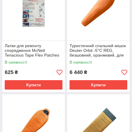
Латки для ремонту
Туристичний спальний мішок
спорядження McNett
Deuter Orbit -5°C REG,
Tenacious Tape Flex Patches
безшовний, оранжевий, для
2022
весни/осені
В наявності
В наявності
625
6 440
₴
₴
Купити
Купити