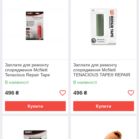
Заплати для ремонту
Заплати для ремонту
спорядження McNett
спорядження McNett
Tenacious Repair Tape
TENACIOUS TAPE® REPAIR
Transparent 7.6cm x 50cm
TAPE Sage Green 2025
В наявності
В наявності
2025
496
496
₴
₴
Купити
Купити