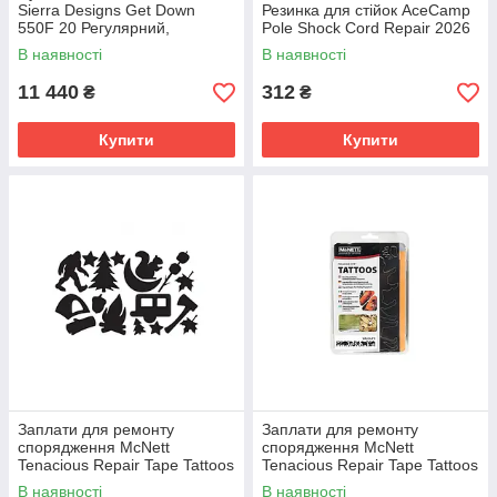
Sierra Designs Get Down
Резинка для стійок AceCamp
550F 20 Регулярний,
Pole Shock Cord Repair 2026
демісезонний кокон для
В наявності
В наявності
зросту до 183 см,
водовідштовхувальний,
11 440
312
₴
₴
Купити
Купити
Заплати для ремонту
Заплати для ремонту
спорядження McNett
спорядження McNett
Tenacious Repair Tape Tattoos
Tenacious Repair Tape Tattoos
Camper in Clamshell 2022
Wildlife Clamshell 2025
В наявності
В наявності