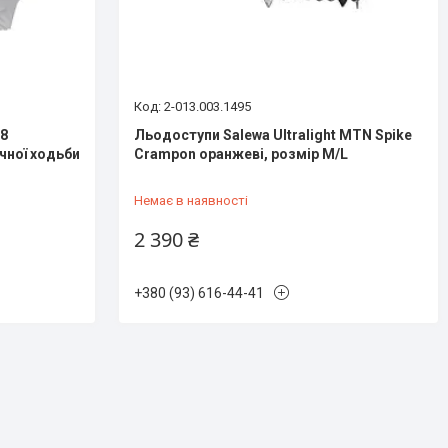
2-013.003.1495
 8
Льодоступи Salewa Ultralight MTN Spike
чної ходьби
Crampon оранжеві, розмір M/L
Немає в наявності
2 390 ₴
+380 (93) 616-44-41