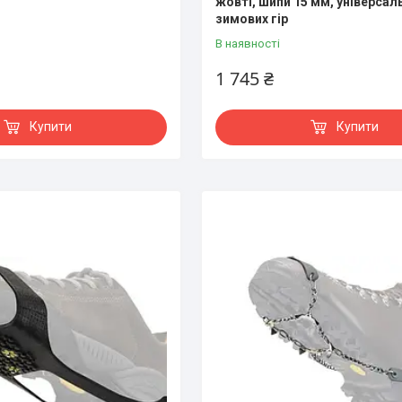
жовті, шипи 15 мм, універсал
зимових гір
В наявності
1 745 ₴
Купити
Купити