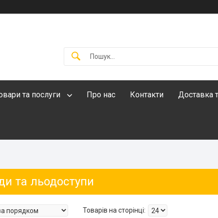
овари та послуги
Про нас
Контакти
Доставка т
ди та льодоступи