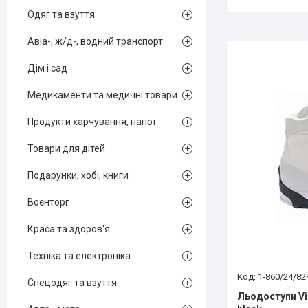
Одяг та взуття
Авіа-, ж/д-, водний транспорт
Дім і сад
Медикаменти та медичні товари
Продукти харчування, напої
Товари для дітей
Подарунки, хобі, книги
Воєнторг
Краса та здоров'я
Техніка та електроніка
1-860/24/82
Спецодяг та взуття
Льодоступи Vi