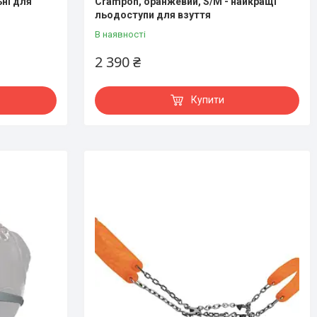
ьні для
Crampon, оранжевий, S/M - найкращі
льодоступи для взуття
В наявності
2 390 ₴
Купити