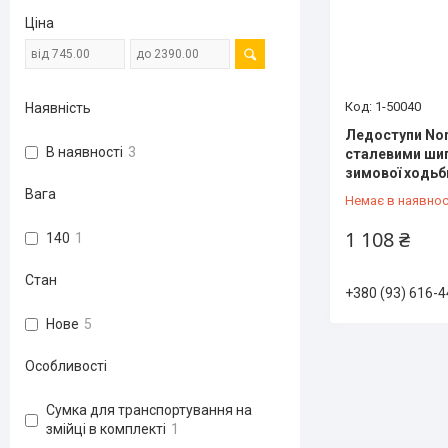
Ціна
1-50040
Наявність
Ледоступи Nort
В наявності
3
сталевими шип
зимової ходьб
Вага
Немає в наявнос
1 108 ₴
140
1
Стан
+380 (93) 616-4
Нове
5
Особливості
Сумка для транспортування на
змійці в комплекті
1