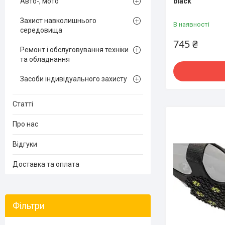
black
Авто-, мото
Захист навколишнього
В наявності
середовища
745 ₴
Ремонт і обслуговування техніки
та обладнання
Засоби індивідуального захисту
Статті
Про нас
Відгуки
Доставка та оплата
Фільтри