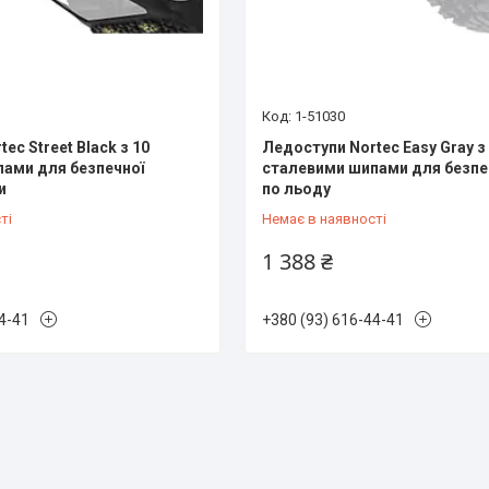
1-51030
ec Street Black з 10
Ледоступи Nortec Easy Gray з
ами для безпечної
сталевими шипами для безпе
и
по льоду
ті
Немає в наявності
1 388 ₴
4-41
+380 (93) 616-44-41