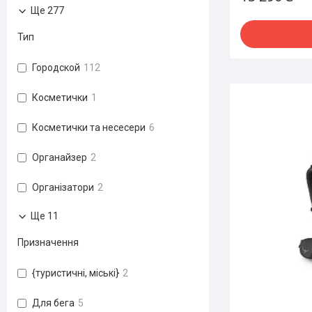
Ще 277
Тип
Городской
112
Косметички
1
Косметички та несесери
6
Органайзер
2
Організатори
2
Ще 11
Призначення
{туристичні, міські}
2
Для бега
5