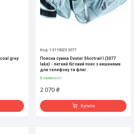
1-3110023 3077
coal grey
Поясна сумка Deuter Shortrail I (3077
lake) - легкий біговий пояс з кишенями
для телефону та фляг.
В наявності
2 070 ₴
Купити