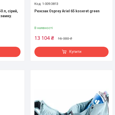
1-009.3813
 л, сірий,
Рюкзак Osprey Ariel 65 koseret green
 замку.
В наявності
13 104 ₴
16 380 ₴
Купити