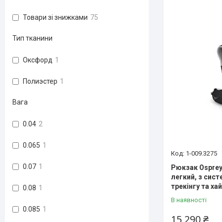
Товари зі знижками
75
Тип тканини
Оксфорд
1
Полиэстер
1
Вага
0.04
2
0.065
1
1-009.3275
0.07
1
Рюкзак Osprey
легкий, з сист
трекінгу та хай
0.08
1
В наявності
0.085
1
15 290 ₴