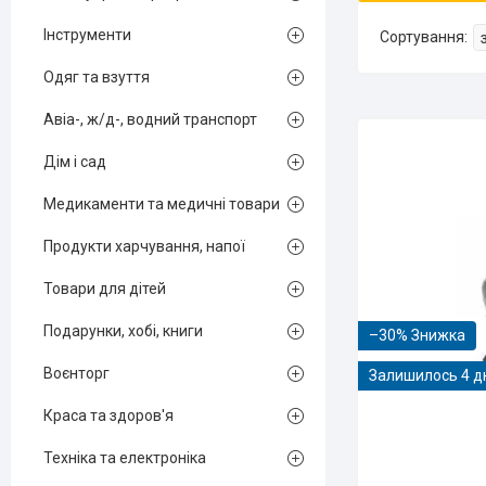
Інструменти
Одяг та взуття
Авіа-, ж/д-, водний транспорт
Дім і сад
Медикаменти та медичні товари
Продукти харчування, напої
Товари для дітей
Подарунки, хобі, книги
–30%
Воєнторг
Залишилось 4 д
Краса та здоров'я
Техніка та електроніка