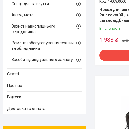
1-009.0060
Спецодяг та взуття
Чохол для рюкз
Raincover XL, 
Авто-, мото
світловідбив
Захист навколишнього
В наявності
середовища
1 988 ₴
2 8
Ремонт і обслуговування техніки
та обладнання
Засоби індивідуального захисту
Статті
Про нас
Відгуки
Доставка та оплата