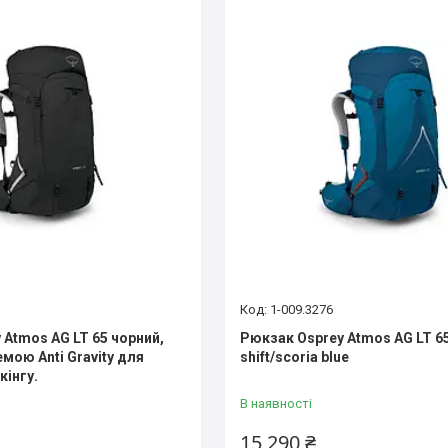
1-009.3276
 Atmos AG LT 65 чорний,
Рюкзак Osprey Atmos AG LT 65
емою Anti Gravity для
shift/scoria blue
кінгу.
В наявності
15 290 ₴