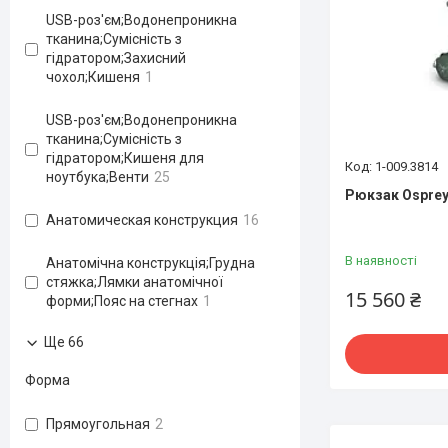
USB-роз'єм;Водонепроникна
тканина;Сумісність з
гідратором;Захисний
чохол;Кишеня
1
USB-роз'єм;Водонепроникна
тканина;Сумісність з
гідратором;Кишеня для
1-009.3814
ноутбука;Венти
25
Рюкзак Osprey 
Анатомическая конструкция
16
В наявності
Анатомічна конструкція;Грудна
стяжка;Лямки анатомічної
15 560 ₴
форми;Пояс на стегнах
1
Ще 66
Форма
Прямоугольная
2