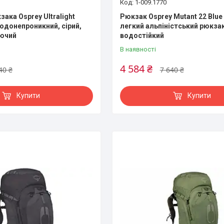
1-009.1770
ака Osprey Ultralight
Рюкзак Osprey Mutant 22 Blue 
водонепроникний, сірий,
легкий альпіністський рюкзак
аючий
водостійкий
В наявності
4 584 ₴
40 ₴
7 640 ₴
Купити
Купити