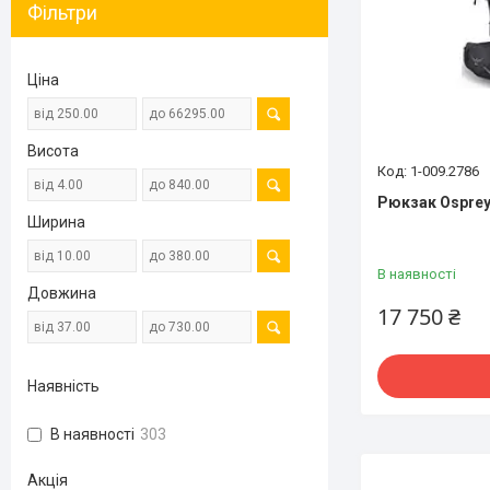
Фільтри
Ціна
Висота
1-009.2786
Рюкзак Osprey
Ширина
В наявності
Довжина
17 750 ₴
Наявність
В наявності
303
Акція