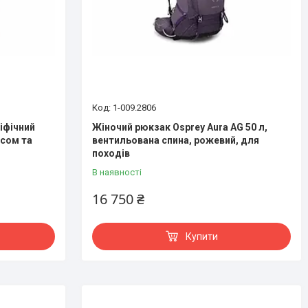
1-009.2806
іфічний
Жіночий рюкзак Osprey Aura AG 50 л,
ясом та
вентильована спина, рожевий, для
походів
В наявності
16 750 ₴
Купити