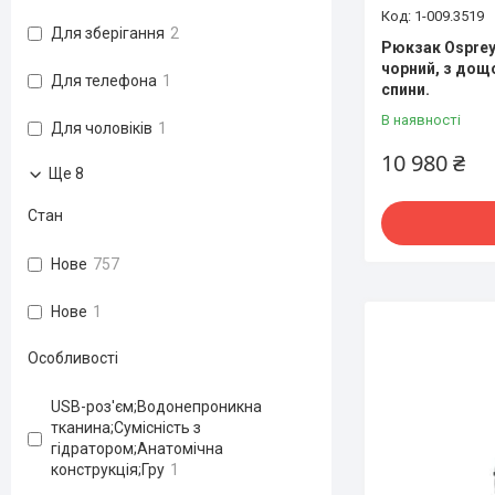
1-009.3519
Для зберігання
2
Рюкзак Osprey
чорний, з дощ
Для телефона
1
спини.
В наявності
Для чоловіків
1
10 980 ₴
Ще 8
Стан
Нове
757
Нове
1
Особливості
USB-роз'єм;Водонепроникна
тканина;Сумісність з
гідратором;Анатомічна
конструкція;Гру
1