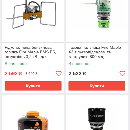
Рідкопаливна бензинова
Газова пальника Fire Maple
горілка Fire Maple FMS F5,
X3 з пьєзопідпалом та
потужність 3,2 кВт, для
каструлею 800 мл,
походів
туристична система для
В наявності
В наявності
приготування їжі, зелена
2 592
2 522
₴
₴
3 240 ₴
Купити
Купити