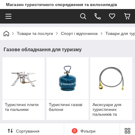
Магазин туристичного спорядження та велосипедів
Товари та послуги
Спорт і відпочинок
Товари для ту
Газове обладнання для туризму
Туристичні плити
Туристичні газові
Аксесуари для
та пальники
балони
туристичних
пальників та
балонів
Сортування
0
Фільтри