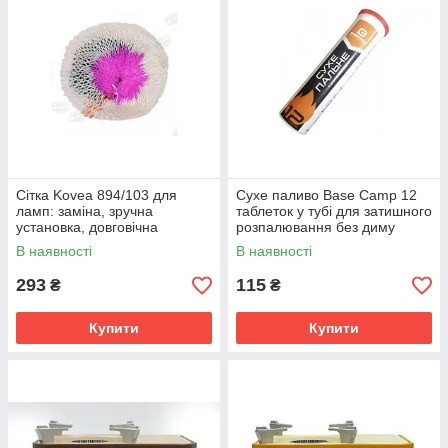
Сітка Kovea 894/103 для
Сухе паливо Base Camp 12
ламп: заміна, зручна
таблеток у тубі для затишного
установка, довговічна
розпалювання без диму
експлуатація
В наявності
В наявності
293
115
₴
₴
Купити
Купити