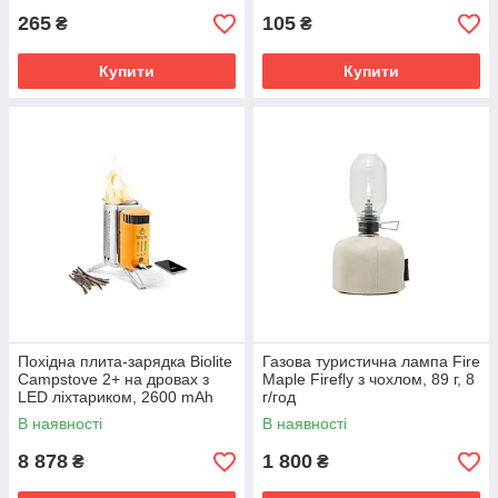
265
105
₴
₴
Купити
Купити
Похідна плита-зарядка Biolite
Газова туристична лампа Fire
Campstove 2+ на дровах з
Maple Firefly з чохлом, 89 г, 8
LED ліхтариком, 2600 mAh
г/год
В наявності
В наявності
8 878
1 800
₴
₴