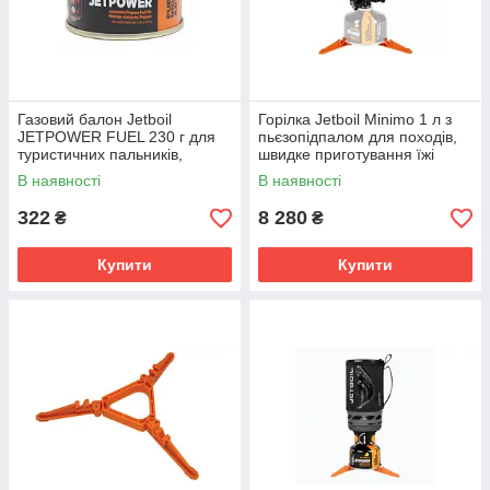
Газовий балон Jetboil
Горілка Jetboil Minimo 1 л з
JETPOWER FUEL 230 г для
пьєзопідпалом для походів,
туристичних пальників,
швидке приготування їжі
морозостійкий до -23°C
В наявності
В наявності
322
8 280
₴
₴
Купити
Купити