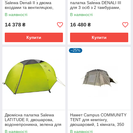
Salewa Denali II з двома
палатка Salewa DENALI III
входами та вентиляцією,
для 3 осіб з 2 тамбурами,
зелена
зелена
В наявності
В наявності
14 378
16 480
₴
₴
Купити
Купити
–25%
Двомісна палатка Salewa
Намет Campus COMMUNITY
LATITUDE II, двошарова,
TENT для кемпінгу,
водонепроникна, зелена для
двошаровий, 1 кімната, 350
кемпінгу
см, 14.42 кг
В наявності
В наявності