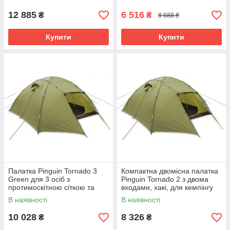
12 885
6 516
₴
₴
8 688 ₴
Купити
Купити
Палатка Pinguin Tornado 3
Компактна двомісна палатка
Green для 3 осіб з
Pinguin Tornado 2 з двома
протимоскітною сіткою та
входами, хакі, для кемпінгу
двома входами
та туризму
В наявності
В наявності
10 028
8 326
₴
₴