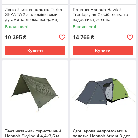
Легка 2-місна палатка Turbat
Палатка Hannah Hawk 2
SHANTA 2 з алюмінієвими
Treetop для 2 осіб, легка та
дугами та двома входами,
водостійка, зелена
для кемпінгу весна-осінь,
В наявності
В наявності
2350 г.
10 395
14 766
₴
₴
Купити
Купити
Тент натяжний туристичний
Двошарова непромокаюча
Hannah Skyline 4 4,4x3,5 м
палатка Hannah Arrant 3 для