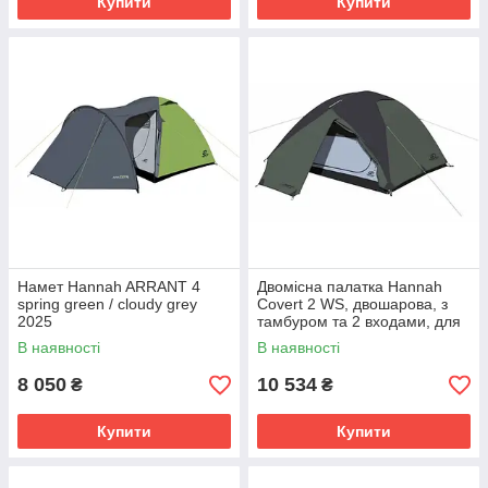
Купити
Купити
Намет Hannah ARRANT 4
Двомісна палатка Hannah
spring green / cloudy grey
Covert 2 WS, двошарова, з
2025
тамбуром та 2 входами, для
походів
В наявності
В наявності
8 050
10 534
₴
₴
Купити
Купити