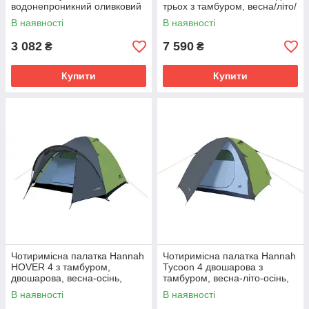
водонепроникний оливковий
трьох з тамбуром, весна/літо/
3000 мм
осінь, зелена
В наявності
В наявності
3 082
7 590
₴
₴
Купити
Купити
Чотиримісна палатка Hannah
Чотиримісна палатка Hannah
HOVER 4 з тамбуром,
Tycoon 4 двошарова з
двошарова, весна-осінь,
тамбуром, весна-літо-осінь,
зелена
зелена
В наявності
В наявності