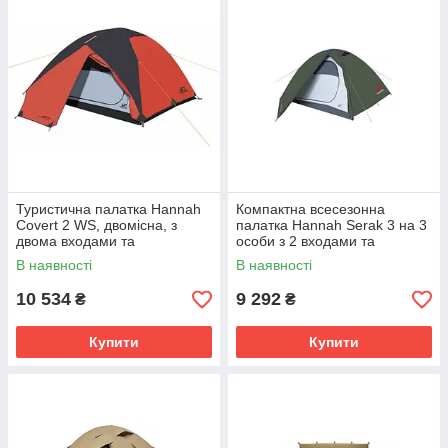
Туристична палатка Hannah
Компактна всесезонна
Covert 2 WS, двомісна, з
палатка Hannah Serak 3 на 3
двома входами та
особи з 2 входами та
дюралюмінієвим каркасом,
тамбуром, 3.2 кг
В наявності
В наявності
для походів, помаранчева.
10 534
9 292
₴
₴
Купити
Купити