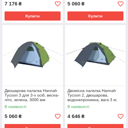
7 176
5 060
₴
₴
Купити
Купити
Двошарова палатка Hannah
Двомісна палатка Hannah
Tycoon 3 для 3-х осіб, весна-
Tycoon 2, двошарова,
літо, зелена, 3000 мм
водонепроникна, вага 3 кг,
водовідштовхування
для кемпінгу
В наявності
В наявності
5 060
4 646
₴
₴