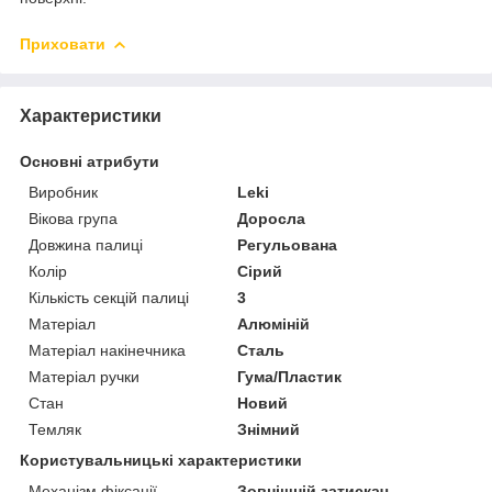
Приховати
Характеристики
Основні атрибути
Виробник
Leki
Вікова група
Доросла
Довжина палиці
Регульована
Колір
Сірий
Кількість секцій палиці
3
Матеріал
Алюміній
Матеріал накінечника
Сталь
Матеріал ручки
Гума/Пластик
Стан
Новий
Темляк
Знімний
Користувальницькі характеристики
Механізм фіксації
Зовнішній затискач