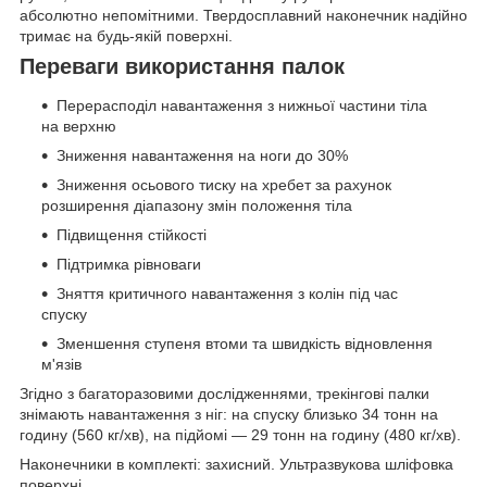
абсолютно непомітними. Твердосплавний наконечник надійно
тримає на будь-якій поверхні.
Переваги використання палок
Перерасподіл навантаження з нижньої частини тіла
на верхню
Зниження навантаження на ноги до 30%
Зниження осьового тиску на хребет за рахунок
розширення діапазону змін положення тіла
Підвищення стійкості
Підтримка рівноваги
Зняття критичного навантаження з колін під час
спуску
Зменшення ступеня втоми та швидкість відновлення
м'язів
Згідно з багаторазовими дослідженнями, трекінгові палки
знімають навантаження з ніг: на спуску близько 34 тонн на
годину (560 кг/хв), на підйомі — 29 тонн на годину (480 кг/хв).
Наконечники в комплекті: захисний. Ультразвукова шліфовка
поверхні.