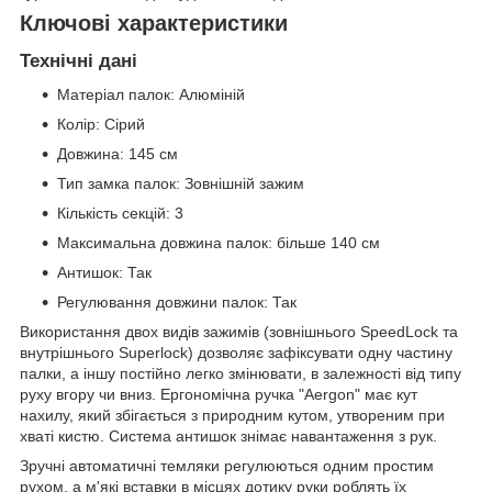
Ключові характеристики
Технічні дані
Матеріал палок: Алюміній
Колір: Сірий
Довжина: 145 см
Тип замка палок: Зовнішній зажим
Кількість секцій: 3
Максимальна довжина палок: більше 140 см
Антишок: Так
Регулювання довжини палок: Так
Використання двох видів зажимів (зовнішнього SpeedLock та
внутрішнього Superlock) дозволяє зафіксувати одну частину
палки, а іншу постійно легко змінювати, в залежності від типу
руху вгору чи вниз. Ергономічна ручка "Aergon" має кут
нахилу, який збігається з природним кутом, утвореним при
хваті кистю. Система антишок знімає навантаження з рук.
Зручні автоматичні темляки регулюються одним простим
рухом, а м'які вставки в місцях дотику руки роблять їх