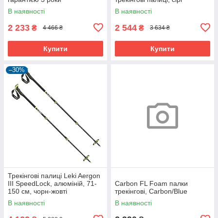
В наявності
В наявності
2 233
2 544
₴
₴
4 466 ₴
3 634 ₴
Купити
Купити
–30%
Трекінгові палиці Leki Aergon
III SpeedLock, алюміній, 71-
Carbon FL Foam палки
150 см, чорн-жовті
трекінгові, Carbon/Blue
В наявності
В наявності