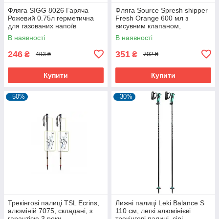
Фляга SIGG 8026 Гаряча
Фляга Source Spresh shipper
Рожевий 0.75л герметична
Fresh Orange 600 мл з
для газованих напоїв
висувним клапаном,
екологічна
В наявності
В наявності
246
351
₴
₴
493 ₴
702 ₴
Купити
Купити
–50%
–30%
Трекінгові палиці TSL Ecrins,
Лижні палиці Leki Balance S
алюміній 7075, складані, з
110 см, легкі алюмінієві
гарантією 3 роки
трекінгові палиці, сірі