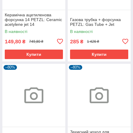
Керамічна ацетиленова
форсунка 14 PETZL: Ceramic
Газова трубка + форсунка
acetylene jet 14
PETZL: Gas Tube + Jet
В наявності
В наявності
149,80
285
₴
₴
749,80 ₴
1 426 ₴
Купити
Купити
–80%
–80%
Захисний чохол для