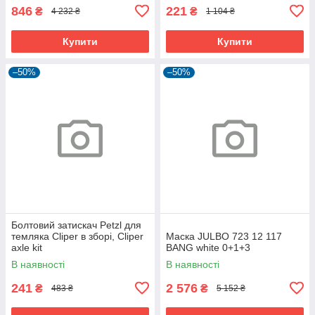
846
221
₴
₴
4 232 ₴
1 104 ₴
Купити
Купити
–50%
–50%
Болтовий затискач Petzl для
темляка Cliper в зборі, Cliper
Маска JULBO 723 12 117
axle kit
BANG white 0+1+3
В наявності
В наявності
241
2 576
₴
₴
483 ₴
5 152 ₴