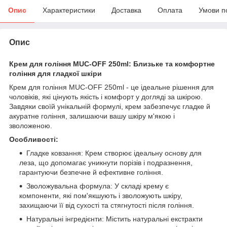
Опис
Характеристики
Доставка
Оплата
Умови п
Опис
Крем для гоління MUC-OFF 250ml: Близьке та комфортне
гоління для гладкої шкіри
Крем для гоління MUC-OFF 250ml - це ідеальне рішення для
чоловіків, які цінують якість і комфорт у догляді за шкірою.
Завдяки своїй унікальній формулі, крем забезпечує гладке й
акуратне гоління, залишаючи вашу шкіру м'якою і
зволоженою.
Особливості:
Гладке ковзання: Крем створює ідеальну основу для
леза, що допомагає уникнути порізів і подразнення,
гарантуючи безпечне й ефективне гоління.
Зволожувальна формула: У складі крему є
компоненти, які пом'якшують і зволожують шкіру,
захищаючи її від сухості та стягнутості після гоління.
Натуральні інгредієнти: Містить натуральні екстракти