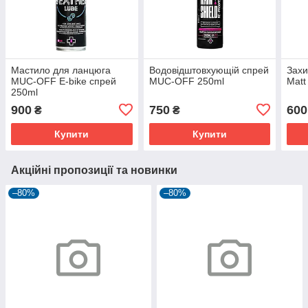
Мастило для ланцюга
Водовідштовхующій спрей
Зах
MUC-OFF E-bike спрей
MUC-OFF 250ml
Matt
250ml
900
750
600
₴
₴
Купити
Купити
Акційні пропозиції та новинки
–80%
–80%