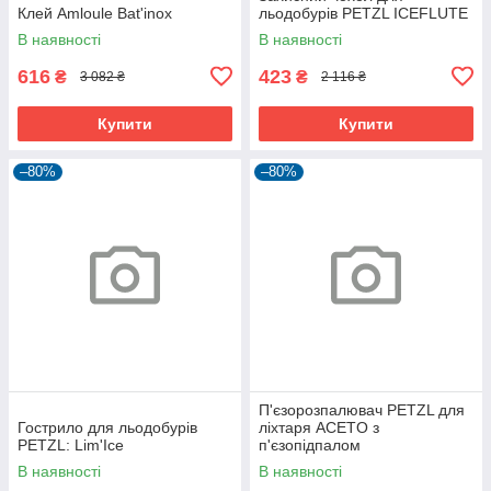
Клей Amloule Bat'inox
льодобурів PETZL ICEFLUTE
В наявності
В наявності
616
423
₴
₴
3 082 ₴
2 116 ₴
Купити
Купити
–80%
–80%
П'єзорозпалювач PETZL для
Гострило для льодобурів
ліхтаря ACETO з
PETZL: Lim'Ice
п'єзопідпалом
В наявності
В наявності