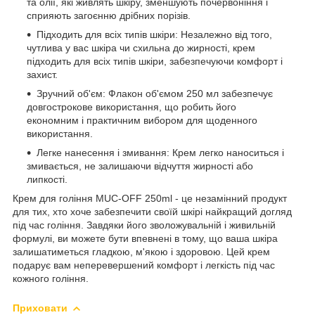
та олії, які живлять шкіру, зменшують почервоніння і
сприяють загоєнню дрібних порізів.
Підходить для всіх типів шкіри: Незалежно від того,
чутлива у вас шкіра чи схильна до жирності, крем
підходить для всіх типів шкіри, забезпечуючи комфорт і
захист.
Зручний об'єм: Флакон об'ємом 250 мл забезпечує
довгострокове використання, що робить його
економним і практичним вибором для щоденного
використання.
Легке нанесення і змивання: Крем легко наноситься і
змивається, не залишаючи відчуття жирності або
липкості.
Крем для гоління MUC-OFF 250ml - це незамінний продукт
для тих, хто хоче забезпечити своїй шкірі найкращий догляд
під час гоління. Завдяки його зволожувальній і живильній
формулі, ви можете бути впевнені в тому, що ваша шкіра
залишатиметься гладкою, м'якою і здоровою. Цей крем
подарує вам неперевершений комфорт і легкість під час
кожного гоління.
Приховати