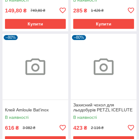
149,80
285
₴
₴
749,80 ₴
1 426 ₴
Купити
Купити
–80%
–80%
Захисний чохол для
Клей Amloule Bat'inox
льодобурів PETZL ICEFLUTE
В наявності
В наявності
616
423
₴
₴
3 082 ₴
2 116 ₴