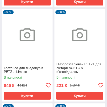
Купити
Купити
–80%
–80%
П'єзорозпалювач PETZL для
Гострило для льодобурів
ліхтаря ACETO з
PETZL: Lim'Ice
п'єзопідпалом
В наявності
В наявності
846
221
₴
₴
4 232 ₴
1 104 ₴
Купити
Купити
–50%
–50%