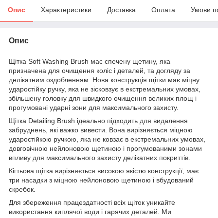
Опис
Характеристики
Доставка
Оплата
Умови п
Опис
Щітка Soft Washing Brush має спечену щетину, яка
призначена для очищення коліс і деталей, та догляду за
делікатним оздобленням. Нова конструкція щітки має міцну
ударостійку ручку, яка не зісковзує в екстремальних умовах,
збільшену головку для швидкого очищення великих площ і
прогумовані ударні зони для максимального захисту.
Щітка Detailing Brush ідеально підходить для видалення
забруднень, які важко вивести. Вона вирізняється міцною
ударостійкою ручкою, яка не ковзає в екстремальних умовах,
довговічною нейлоновою щетиною і прогумованими зонами
впливу для максимального захисту делікатних покриттів.
Кігтьова щітка вирізняється високою якістю конструкції, має
три насадки з міцною нейлоновою щетиною і вбудований
скребок.
Для збереження працездатності всіх щіток уникайте
використання киплячої води і гарячих деталей. Ми