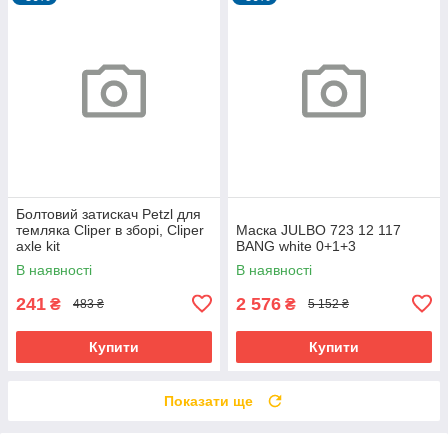
Болтовий затискач Petzl для
темляка Cliper в зборі, Cliper
Маска JULBO 723 12 117
axle kit
BANG white 0+1+3
В наявності
В наявності
241
2 576
₴
₴
483 ₴
5 152 ₴
Купити
Купити
Показати ще