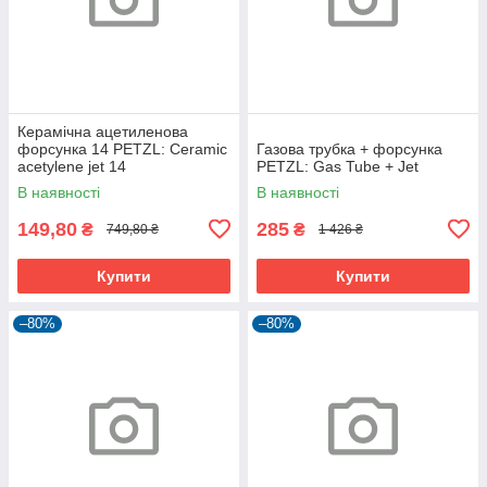
Керамічна ацетиленова
форсунка 14 PETZL: Ceramic
Газова трубка + форсунка
acetylene jet 14
PETZL: Gas Tube + Jet
В наявності
В наявності
149,80
285
₴
₴
749,80 ₴
1 426 ₴
Купити
Купити
–80%
–80%