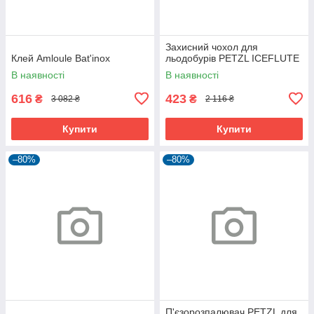
Захисний чохол для
Клей Amloule Bat'inox
льодобурів PETZL ICEFLUTE
В наявності
В наявності
616
423
₴
₴
3 082 ₴
2 116 ₴
Купити
Купити
–80%
–80%
П'єзорозпалювач PETZL для