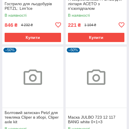
Гострило для льодобурів
ліхтаря ACETO з
PETZL: Lim'Ice
п'єзопідпалом
В наявності
В наявності
846
221
₴
₴
4 232 ₴
1 104 ₴
Купити
Купити
–50%
–50%
Болтовий затискач Petzl для
темляка Cliper в зборі, Cliper
Маска JULBO 723 12 117
axle kit
BANG white 0+1+3
В наявності
В наявності