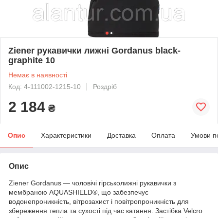
Ziener рукавички лижні Gordanus black-
graphite 10
Немає в наявності
Код: 4-111002-1215-10
Роздріб
2 184
₴
Опис
Характеристики
Доставка
Оплата
Умови п
Опис
Ziener Gordanus — чоловічі гірськолижні рукавички з
мембраною AQUASHIELD®, що забезпечує
водонепроникність, вітрозахист і повітропроникність для
збереження тепла та сухості під час катання. Застібка Velcro