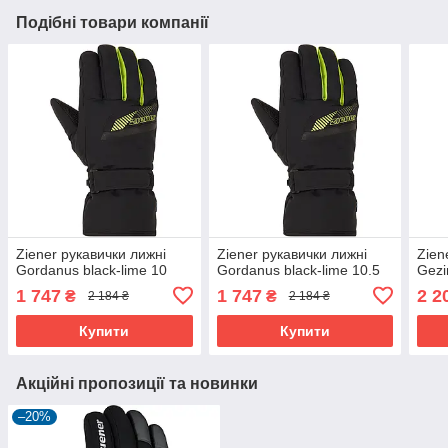
Подібні товари компанії
Ziener рукавички лижні
Ziener рукавички лижні
Zien
Gordanus black-lime 10
Gordanus black-lime 10.5
Gezi
1 747
1 747
2 2
₴
₴
2 184 ₴
2 184 ₴
Купити
Купити
Акційні пропозиції та новинки
–20%