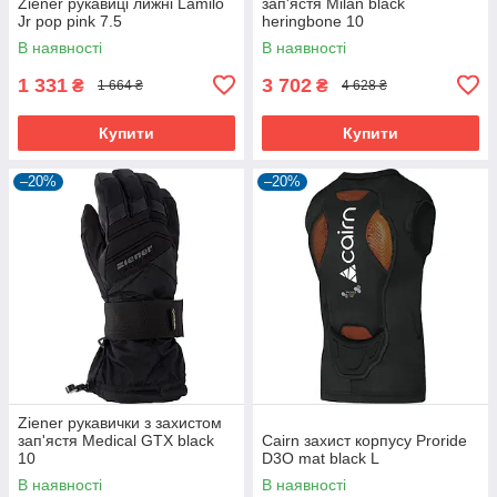
Ziener рукавиці лижні Lamilo
зап'ястя Milan black
Jr pop pink 7.5
heringbone 10
В наявності
В наявності
1 331
3 702
₴
₴
1 664 ₴
4 628 ₴
Купити
Купити
–20%
–20%
Ziener рукавички з захистом
зап'ястя Medical GTX black
Cairn захист корпусу Proride
10
D3O mat black L
В наявності
В наявності