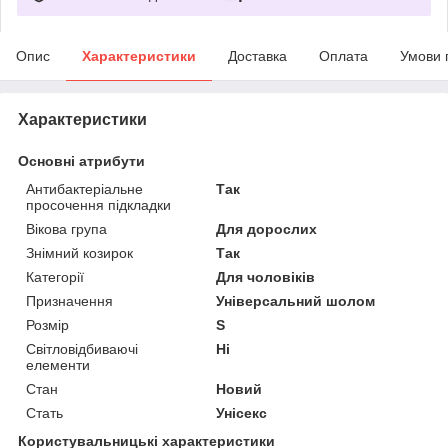
Опис
Характеристики
Доставка
Оплата
Умови 
Характеристики
Основні атрибути
Антибактеріальне
Так
просочення підкладки
Вікова група
Для дорослих
Знімний козирок
Так
Категорії
Для чоловіків
Призначення
Універсальний шолом
Розмір
S
Світловідбиваючі
Ні
елементи
Стан
Новий
Стать
Унісекс
Користувальницькі характеристики