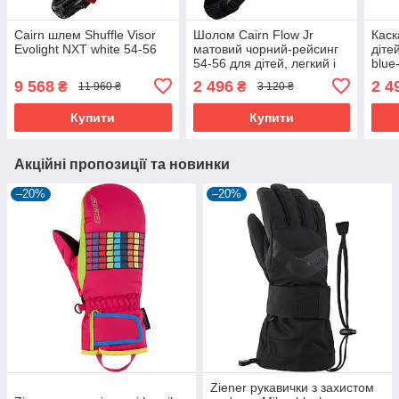
Cairn шлем Shuffle Visor
Шолом Cairn Flow Jr
Каск
Evolight NXT white 54-56
матовий чорний-рейсинг
діте
54-56 для дітей, легкий і
blue
безпечний
9 568
2 496
2 4
₴
₴
11 960 ₴
3 120 ₴
Купити
Купити
Акційні пропозиції та новинки
–20%
–20%
Ziener рукавички з захистом