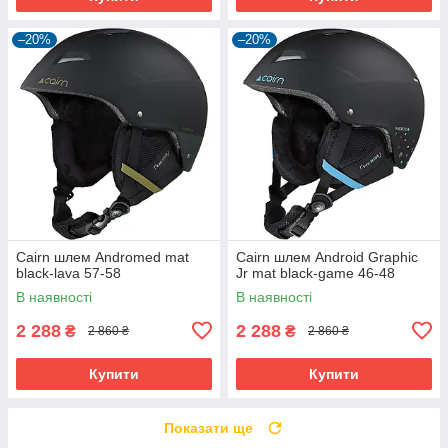
–20%
–20%
Cairn шлем Andromed mat
Cairn шлем Android Graphic
black-lava 57-58
Jr mat black-game 46-48
В наявності
В наявності
2 288
2 288
₴
₴
2 860 ₴
2 860 ₴
Купити
Купити
Показати ще