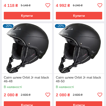
4 118
4 992
₴
₴
5 148 ₴
6 240 ₴
Купити
Купити
–20%
–20%
Cairn шлем Orbit Jr mat black
Cairn шлем Orbit Jr mat black
46-48
48-50
В наявності
В наявності
2 080
2 080
₴
₴
2 600 ₴
2 600 ₴
Купити
Купити