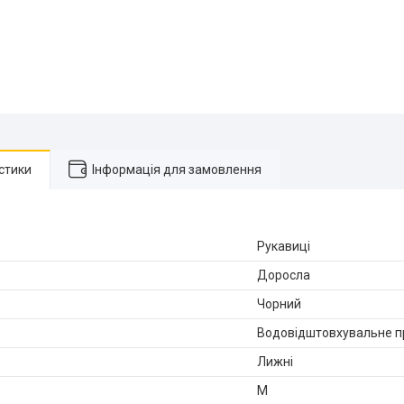
стики
Інформація для замовлення
Рукавиці
Доросла
Чорний
Водовідштовхувальне п
Лижні
M