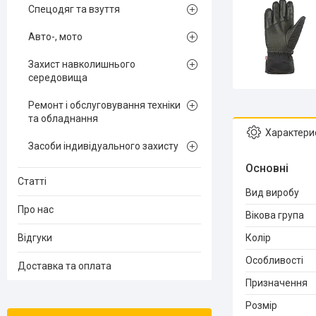
Спецодяг та взуття
Авто-, мото
Захист навколишнього
середовища
Ремонт і обслуговування техніки
та обладнання
Характери
Засоби індивідуального захисту
Основні
Статті
Вид виробу
Про нас
Вікова група
Відгуки
Колір
Особливості
Доставка та оплата
Призначення
Розмір