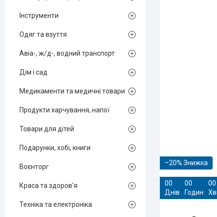
Інструменти
Одяг та взуття
Авіа-, ж/д-, водний транспорт
Дім і сад
Медикаменти та медичні товари
Продукти харчування, напої
Товари для дітей
Подарунки, хобі, книги
–20%
Воєнторг
0
0
0
0
0
0
Краса та здоров'я
Днів
Годин
Хв
Техніка та електроніка