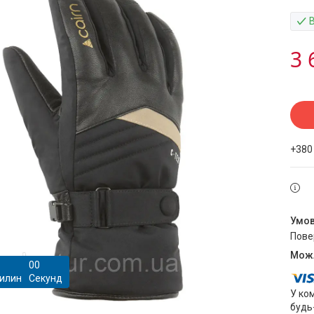
3 
+380
пов
0
0
илин
Секунд
У ко
будь