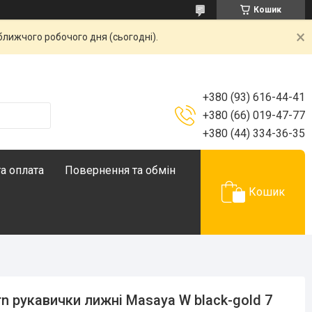
Кошик
ближчого робочого дня (сьогодні).
+380 (93) 616-44-41
+380 (66) 019-47-77
+380 (44) 334-36-35
а оплата
Повернення та обмін
Кошик
rn рукавички лижні Masaya W black-gold 7