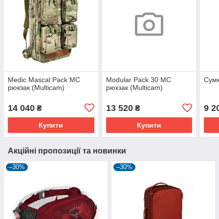
Medic Mascal Pack MC
Modular Pack 30 MC
Сумк
рюкзак (Multicam)
рюкзак (Multicam)
14 040
13 520
9 2
₴
₴
Купити
Купити
Акційні пропозиції та новинки
–30%
–30%