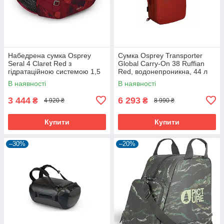
Набедрена сумка Osprey
Сумка Osprey Transporter
Seral 4 Claret Red з
Global Carry-On 38 Ruffian
гідратаційною системою 1,5
Red, водонепроникна, 44 л
л
В наявності
В наявності
3 444
6 293
₴
₴
4 920 ₴
8 990 ₴
Купити
Купити
–30%
–20%