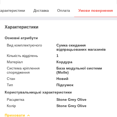
арактеристики
Доставка
Оплата
Умови повернення
Характеристики
Основні атрибути
Вид комплектуючого
Сумка скидання
відпрацьованих магазинів
Кількість відділень
1
Матеріал
Кордура
Система кріплення
База модульної системи
спорядження
(Molle)
Стан
Новий
Тип
Підсумок
Користувальницькі характеристики
Расцветка
Stone Grey Olive
Колір
Stone Grey Olive
Приховати