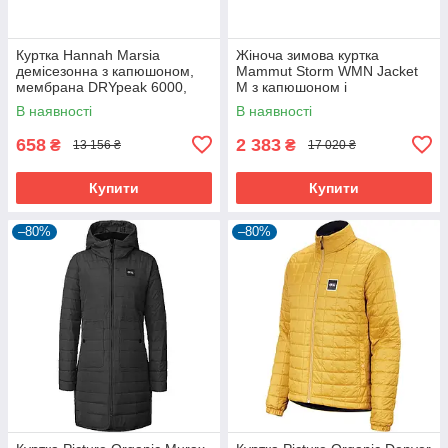
Куртка Hannah Marsia
Жіноча зимова куртка
демісезонна з капюшоном,
Mammut Storm WMN Jacket
мембрана DRYpeak 6000,
M з капюшоном і
коричнева
вентиляцією, колір 5216
В наявності
В наявності
658
2 383
₴
₴
13 156 ₴
17 020 ₴
Купити
Купити
–80%
–80%