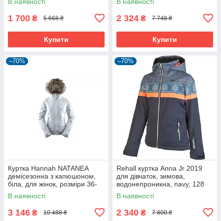
В наявності
В наявності
1 700
2 324
₴
₴
5 668 ₴
7 748 ₴
Купити
Купити
–70%
–70%
Куртка Hannah NATANEA
Rehall куртка Anna Jr 2019
демісезонна з капюшоном,
для дівчаток, зимова,
біла, для жінок, розміри 36-
водонепроникна, navy, 128
42.
В наявності
В наявності
3 146
2 340
₴
₴
10 488 ₴
7 800 ₴