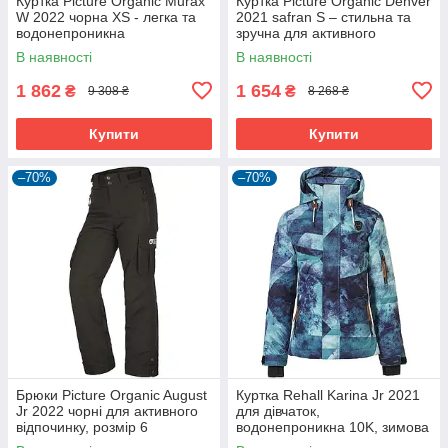
Куртка Picture Organic Murax
Куртка Picture Organic Denver
W 2022 чорна XS - легка та
2021 safran S – стильна та
водонепроникна
зручна для активного
відпочинку
В наявності
В наявності
1 862
1 654
₴
₴
9 308 ₴
8 268 ₴
Купити
Купити
–70%
–70%
Брюки Picture Organic August
Куртка Rehall Karina Jr 2021
Jr 2022 чорні для активного
для дівчаток,
відпочинку, розмір 6
водонепроникна 10K, зимова
гірськолижна