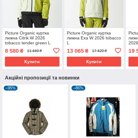
Picture Organic куртка
Picture Organic куртка
Pict
лижна Citrik W 2026
лижна Exa W 2026 tobacco
лижн
tobacco tender green L
L
2026
8 580
13 065
19 
₴
₴
11 440 ₴
17 420 ₴
Купити
Купити
Акційні пропозиції та новинки
–95%
–86%