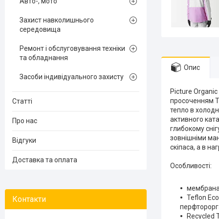
Авто-, мото
Захист навколишнього
середовища
Ремонт і обслуговування техніки
та обладнання
Опис
Засоби індивідуального захисту
Picture Organi
просоченням Te
Статті
тепло в холодн
активного ката
Про нас
глибокому сні
зовнішніми ма
Відгуки
скіпаса, а в н
Доставка та оплата
Особливості:
мембрана 
Teflon Ec
перфторорга
Recycled 