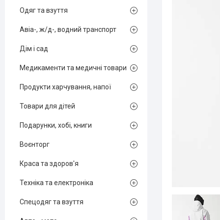
Одяг та взуття
Авіа-, ж/д-, водний транспорт
Дім і сад
Медикаменти та медичні товари
Продукти харчування, напої
Товари для дітей
Подарунки, хобі, книги
Воєнторг
Краса та здоров'я
Техніка та електроніка
Спецодяг та взуття