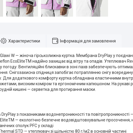
Характеристики
Інформація для замовлення
c Glawi W — жіноча гірськолижна куртка. Мембрана DryPlay у поєдн
flon EcoEliteTM надійно захищає від вітру та опадів. Утеплювач Re
у погоду. Вентиляційні блискавки в зоні пахв забезпечують оптима
ння. Снігозахисна спідниця запобігає потраплянню снігу всередину 
гу. Для додаткового комфорту куртка обладнана еластичними внут
нжетами, високим коміром та ергономічним капюшоном. На рукаві
агрудній кишені — серветка для протирання маски.
DryPlay з показниками водонепроникності та повітропроникності 
oEliteTM — екологічно безпечне водовідштовхувальне просочення, 
нічних сполук PFC у складі
Thermal STD — утеплювач зі щільністю 80 г/м2 в основній частині