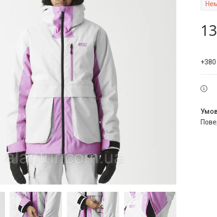
Нем
13
+380
пов