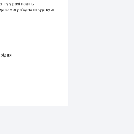
нігу у разі падінь
ає змогу з'єднати куртку зі
оріддя