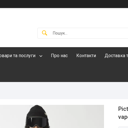
овари та послуги
Про нас
Контакти
Доставка т
Pic
vap