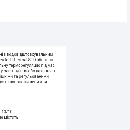
анні з водовідштовхувальним
cycled Thermal STD зберігає
льну терморегуляцію під час
у разі падіння або катання в
рішніми та регульованими
 розташована кишеня для
— 10/10
не містить