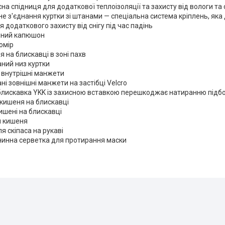
сна спідниця для додаткової теплоізоляції та захисту від вологи та с
не з'єднання куртки зі штанами — спеціальна система кріплень, яка д
 додаткового захисту від снігу під час падінь
чний капюшон
омір
я на блискавці в зоні пахв
ний низ куртки
 внутрішні манжети
ні зовнішні манжети на застібці Velcro
блискавка YKK із захисною вставкою перешкоджає натиранню підб
кишеня на блискавці
кишені на блискавці
я кишеня
я скіпаса на рукаві
нинна серветка для протирання маски