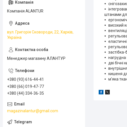
снігозахи
інтегрова
Компанія ALANTUR
штанами для
ергономі
високий к
вентиляці
вул. Григорія Сковороди, 22, Харків,
регульова
Україна
еластичні
регульова
застібка-
нагрудна 
Менеджер магазину АЛАНТУР
дві бічні 
внутрішн
кишеня дл
м'яка тка
+380 (93) 616-44-41
+380 (66) 019-47-77
+380 (44) 334-36-35
magazinalantur@gmail.com