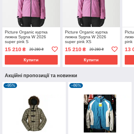
Picture Organic куртка
Picture Organic куртка
Pict
лижна Sygna W 2026
лижна Sygna W 2026
лижн
super pink S
super pink XS
pink
15 210
15 210
13 
₴
₴
20 280 ₴
20 280 ₴
Купити
Купити
Акційні пропозиції та новинки
–95%
–86%