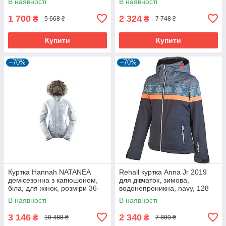
В наявності
В наявності
1 700
2 324
₴
₴
5 668 ₴
7 748 ₴
Купити
Купити
–70%
–70%
Куртка Hannah NATANEA
Rehall куртка Anna Jr 2019
демісезонна з капюшоном,
для дівчаток, зимова,
біла, для жінок, розміри 36-
водонепроникна, navy, 128
42.
В наявності
В наявності
3 146
2 340
₴
₴
10 488 ₴
7 800 ₴