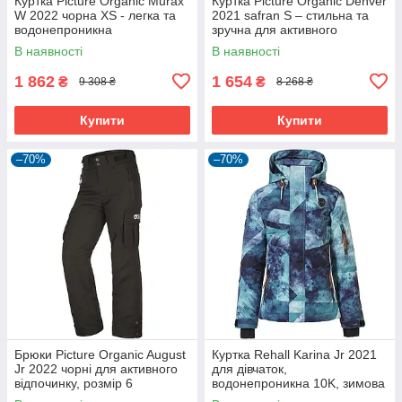
Куртка Picture Organic Murax
Куртка Picture Organic Denver
W 2022 чорна XS - легка та
2021 safran S – стильна та
водонепроникна
зручна для активного
відпочинку
В наявності
В наявності
1 862
1 654
₴
₴
9 308 ₴
8 268 ₴
Купити
Купити
–70%
–70%
Брюки Picture Organic August
Куртка Rehall Karina Jr 2021
Jr 2022 чорні для активного
для дівчаток,
відпочинку, розмір 6
водонепроникна 10K, зимова
гірськолижна