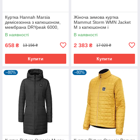
Куртка Hannah Marsia
Жіноча зимова куртка
демісезонна з капюшоном,
Mammut Storm WMN Jacket
мембрана DRYpeak 6000,
M з капюшоном і
коричнева
вентиляцією, колір 5216
В наявності
В наявності
658
2 383
₴
₴
13 156 ₴
17 020 ₴
Купити
Купити
–80%
–80%