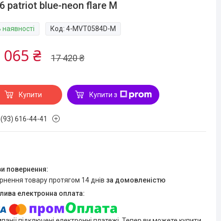
6 patriot blue-neon flare M
В наявності
Код:
4-MVT0584D-M
 065 ₴
17 420 ₴
Купити
Купити з
 (93) 616-44-41
ернення товару протягом 14 днів
за домовленістю
мпанії підключені електронні платежі. Тепер ви можете купити