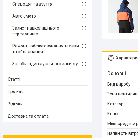
Спецодяг та взуття
Авто-, мото
Захист навколишнього
середовища
Ремонт і обслуговування техніки
та обладнання
Характери
Засоби індивідуального захисту
Основні
Статті
Вид виробу
Про нас
Зони вентиляці
Відгуки
Категорії
Колір
Доставка та оплата
Міжнародний р
Наявність вітро