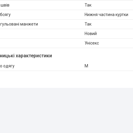
 швів
Так
бсягу
Нижня частина куртки
егульовані манжети
Так
Новий
Унісекс
ницькі характеристики
о одягу
M