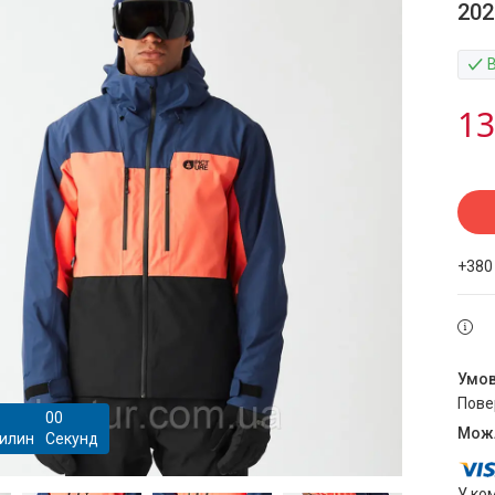
202
13
+380
пов
0
0
илин
Секунд
У ко