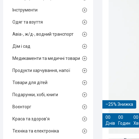
Інструменти
Одяг та взуття
Авіа-, ж/д-, водний транспорт
Дім і сад
Медикаменти та медичні товари
Продукти харчування, напої
Товари для дітей
Подарунки, хобі, книги
–25%
Воєнторг
0
0
0
0
0
0
Краса та здоров'я
Днів
Годин
Хв
Техніка та електроніка