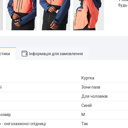
будь
стики
Інформація для замовлення
Куртка
ї
Зони пахв
Для чоловіків
Синій
озмір
M
 - снігозахисної спідниці
Так