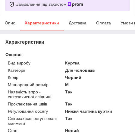
Замовлення під захистом
Опис
Характеристики
Доставка
Оплата
Умови 
Характеристики
Основні
Вид виробу
Куртка
Категорії
Для чоловіків
Колір
Чорний
Міжнародний розмір
M
Наявність вітро -
Так
снігозахисної спідниці
Проклеювання швів
Так
Регулювання обсягу
Нижня частина куртки
Снігозахисні регульовані
Так
манжети
Стан
Новий