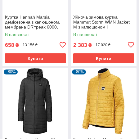
Куртка Hannah Marsia
Жіноча зимова куртка
демісезонна з капюшоном,
Mammut Storm WMN Jacket
мембрана DRYpeak 6000,
M з капюшоном і
коричнева
вентиляцією, колір 5216
В наявності
В наявності
658
2 383
₴
₴
13 156 ₴
17 020 ₴
Купити
Купити
–80%
–80%