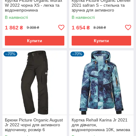
Куртка Picture Organic Murax
Куртка Picture Organic Denver
W 2022 чорна XS - легка та
2021 safran S – стильна та
водонепроникна
зручна для активного
відпочинку
В наявності
В наявності
1 862
1 654
₴
₴
9 308 ₴
8 268 ₴
Купити
Купити
–70%
–70%
Брюки Picture Organic August
Куртка Rehall Karina Jr 2021
Jr 2022 чорні для активного
для дівчаток,
відпочинку, розмір 6
водонепроникна 10K, зимова
гірськолижна