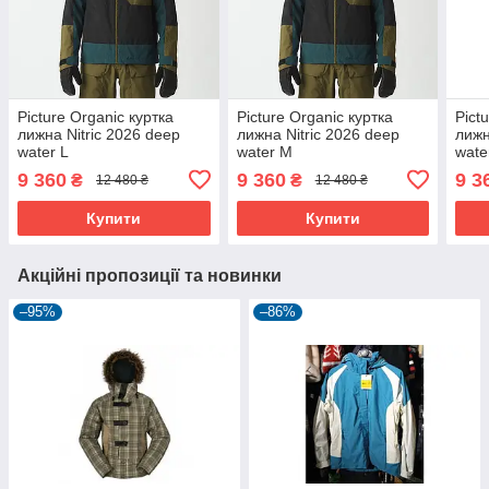
Picture Organic куртка
Picture Organic куртка
Pict
лижна Nitric 2026 deep
лижна Nitric 2026 deep
лижн
water L
water M
wate
9 360
9 360
9 3
₴
₴
12 480 ₴
12 480 ₴
Купити
Купити
Акційні пропозиції та новинки
–95%
–86%