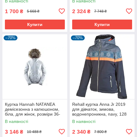
В наявності
В наявності
1 700
2 324
₴
₴
5 668 ₴
7 748 ₴
Купити
Купити
–70%
–70%
Куртка Hannah NATANEA
Rehall куртка Anna Jr 2019
демісезонна з капюшоном,
для дівчаток, зимова,
біла, для жінок, розміри 36-
водонепроникна, navy, 128
42.
В наявності
В наявності
3 146
2 340
₴
₴
10 488 ₴
7 800 ₴