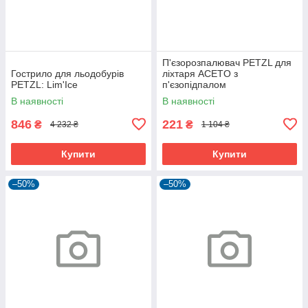
П'єзорозпалювач PETZL для
Гострило для льодобурів
ліхтаря ACETO з
PETZL: Lim'Ice
п'єзопідпалом
В наявності
В наявності
846
221
₴
₴
4 232 ₴
1 104 ₴
Купити
Купити
–50%
–50%