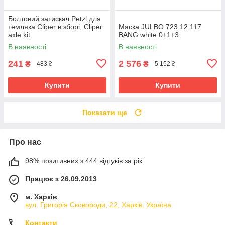
Болтовий затискач Petzl для
темляка Cliper в зборі, Cliper
Маска JULBO 723 12 117
axle kit
BANG white 0+1+3
В наявності
В наявності
241
2 576
₴
₴
483 ₴
5 152 ₴
Купити
Купити
Показати ще
Про нас
98% позитивних з 444 відгуків за рік
Працює з 26.09.2013
м. Харків
вул. Григорія Сковороди, 22, Харків, Україна
Контакти