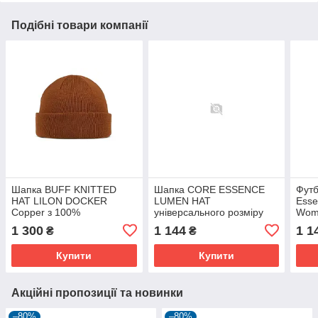
Подібні товари компанії
Шапка BUFF KNITTED
Шапка CORE ESSENCE
Футб
HAT LILON DOCKER
LUMEN HAT
Esse
Copper з 100%
універсального розміру
Woma
переробленого матеріалу,
999000 для активного
колі
1 300
1 144
1 1
₴
₴
зимова, стильна та
відпочинку
затишна.
Купити
Купити
Акційні пропозиції та новинки
–80%
–80%