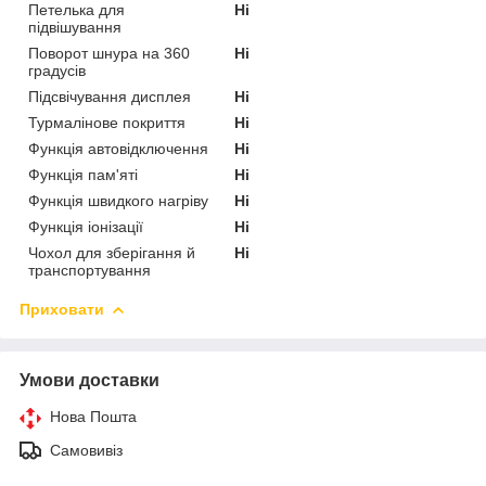
Петелька для
Ні
підвішування
Поворот шнура на 360
Ні
градусів
Підсвічування дисплея
Ні
Турмалінове покриття
Ні
Функція автовідключення
Ні
Функція пам'яті
Ні
Функція швидкого нагріву
Ні
Функція іонізації
Ні
Чохол для зберігання й
Ні
транспортування
Приховати
Умови доставки
Нова Пошта
Самовивіз