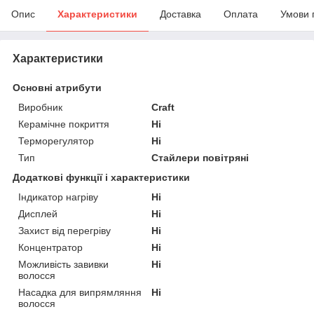
Опис
Характеристики
Доставка
Оплата
Умови 
Характеристики
Основні атрибути
Виробник
Craft
Керамічне покриття
Ні
Терморегулятор
Ні
Тип
Стайлери повітряні
Додаткові функції і характеристики
Індикатор нагріву
Ні
Дисплей
Ні
Захист від перегріву
Ні
Концентратор
Ні
Можливість завивки
Ні
волосся
Насадка для випрямляння
Ні
волосся