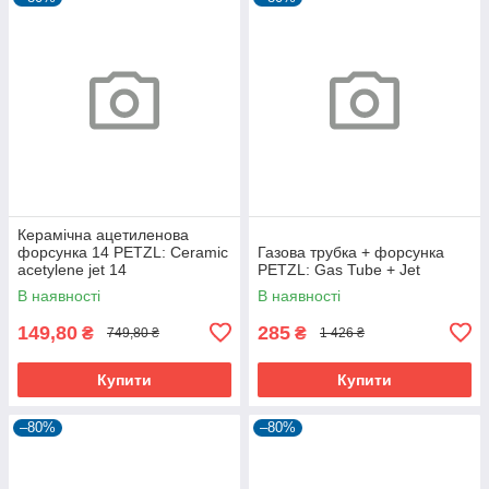
Керамічна ацетиленова
форсунка 14 PETZL: Ceramic
Газова трубка + форсунка
acetylene jet 14
PETZL: Gas Tube + Jet
В наявності
В наявності
149,80
285
₴
₴
749,80 ₴
1 426 ₴
Купити
Купити
–80%
–80%