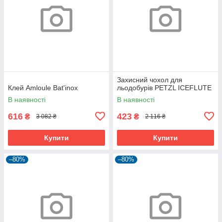
Захисний чохол для
Клей Amloule Bat'inox
льодобурів PETZL ICEFLUTE
В наявності
В наявності
616
423
₴
₴
3 082 ₴
2 116 ₴
Купити
Купити
–80%
–80%