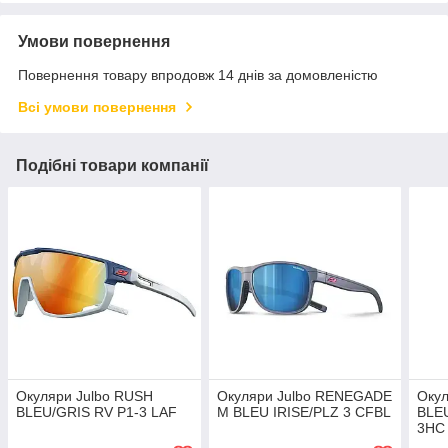
Умови повернення
Повернення товару впродовж 14 днів за домовленістю
Всі умови повернення
Подібні товари компанії
Окуляри Julbo RUSH
Окуляри Julbo RENEGADE
Окул
BLEU/GRIS RV P1-3 LAF
M BLEU IRISE/PLZ 3 CFBL
BLEU
3HC