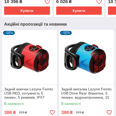
10 396
6 026
10 
₴
₴
Купити
Купити
Акційні пропозиції та новинки
–50%
–50%
Задній маячок Lezyne Femto
Задній мигалка Lezyne Femto
USB RED, потужність 5
USB Drive Rear блакитна, 5
люмен, 5 режимів, IPX7
люмен, водонепроникна, 15
годин роботи.
В наявності
В наявності
388
388
₴
₴
777 ₴
777 ₴