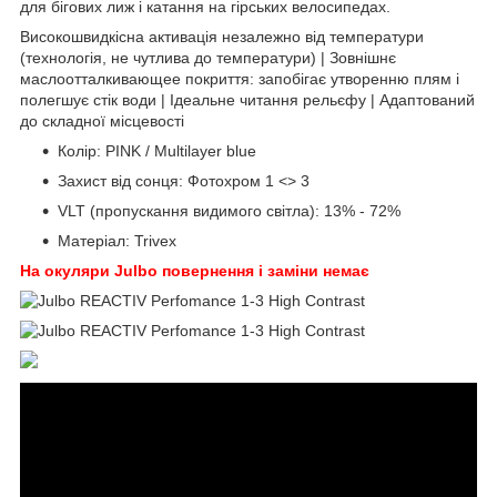
для бігових лиж і катання на гірських велосипедах.
Високошвидкісна активація незалежно від температури
(технологія, не чутлива до температури) | Зовнішнє
маслоотталкивающее покриття: запобігає утворенню плям і
полегшує стік води | Ідеальне читання рельєфу | Адаптований
до складної місцевості
Колір: PINK / Multilayer blue
Захист від сонця: Фотохром 1 <> 3
VLT (пропускання видимого світла): 13% - 72%
Матеріал: Trivex
На окуляри Julbo повернення і заміни немає