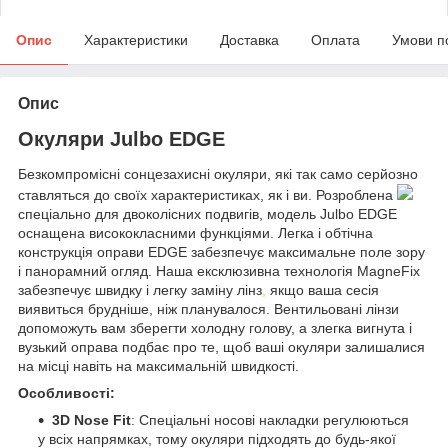
Опис
Характеристики
Доставка
Оплата
Умови п
Опис
Окуляри Julbo EDGE
Безкомпромісні сонцезахисні окуляри, які так само серйозно
ставляться до своїх характеристиках, як і ви. Розроблена
спеціально для двоколісних подвигів, модель Julbo EDGE
оснащена висококласними функціями. Легка і обтічна
конструкція оправи EDGE забезпечує максимальне поле зору
і панорамний огляд. Наша ексклюзивна технологія MagneFix
забезпечує швидку і легку заміну лінз
,
якщо ваша сесія
виявиться брудніше, ніж планувалося. Вентильовані лінзи
допоможуть вам зберегти холодну голову, а злегка вигнута і
вузький оправа подбає про те, щоб ваші окуляри залишалися
на місці навіть на максимальній швидкості.
Особливості:
3D Nose Fit
: Спеціальні носові накладки регулюються
у всіх напрямках, тому окуляри підходять до будь-якої