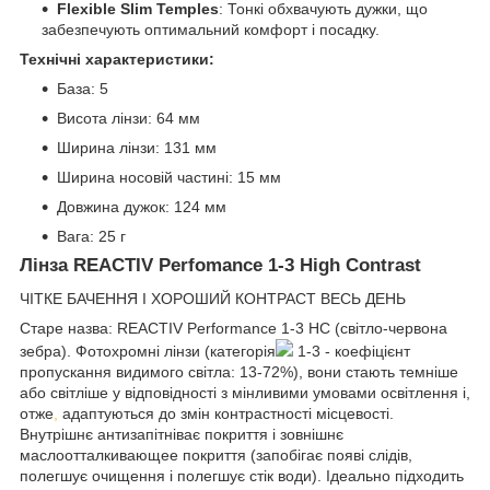
Flexible Slim Temples
: Тонкі обхвачують дужки, що
забезпечують оптимальний комфорт і посадку.
Технічні характеристики:
База: 5
Висота лінзи: 64 мм
Ширина лінзи: 131 мм
Ширина носовій частині: 15 мм
Довжина дужок: 124 мм
Вага: 25 г
Лінза REACTIV Perfomance 1-3 High Contrast
ЧІТКЕ БАЧЕННЯ І ХОРОШИЙ КОНТРАСТ ВЕСЬ ДЕНЬ
Старе назва: REACTIV Performance 1-3 HC (світло-червона
зебра). Фотохромні лінзи (категорія
1-3 - коефіцієнт
пропускання видимого світла: 13-72%), вони стають темніше
або світліше у відповідності з мінливими умовами освітлення і,
отже
,
адаптуються до змін контрастності місцевості.
Внутрішнє антизапітніває покриття і зовнішнє
маслоотталкивающее покриття (запобігає появі слідів,
полегшує очищення і полегшує стік води). Ідеально підходить