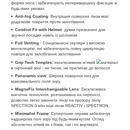
форми носа і забезпечують неперевершену фіксацію в
будь-яких умовах.
Anti-fog Coating
: Внутрішня поверхня лінзи має
додаткове покриття проти запотівання.
Comfort Fit with Helmet
: дужки призначені для
зручної посадки навіть із шоломом.
Full Venting
- Сонцезахисні окуляри з високою
вентиляцією, які забезпечують повну циркуляцію
повітря для запобігання запотівання.
Grip Tech Temples:
ексклюзивним м'який
матеріал
в скроневій зоні - не тисне, не прилипає до волосся.
Panoramic view:
Широка поверхня лінз для
максимального поля зору.
MagneFix Interchangeable Lens
: Ексклюзивна
магнітна технологія, розташована на переніссі,
дозволяє легко замінити лінзу на прозору лінзу
SPECTRON 0 або інші лінзи REACTIV і SPECTRON.
Minimalist Frame
: Супертонке оправа забезпечує
надширока полі зору під будь-яким кутом. Огляд
абсолютно чіткий як з боків, так і по вертикалі.