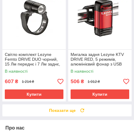
Світло комплект Lezyne
Мигалка задня Lezyne KTV
Femto DRIVE DUO чорний,
DRIVE RED, 5 режимів,
15 Лм переднє і 7 Лм заднє,
алюмінієвий фонар з USB
3 режими, кріплення для
зарядкою
В наявності
В наявності
шолома
607
506
₴
₴
1 214 ₴
1 012 ₴
Купити
Купити
Показати ще
Про нас