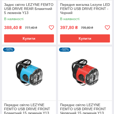
Заднє світло LEZYNE FEMTO
Передня мигалка Lezyne LED
USB DRIVE REAR Блакитний
FEMTO USB DRIVE FRONT -
5 люменів Y13
Чорний
В наявності
В наявності
388,40
397,80
₴
₴
777,40 ₴
795,80 ₴
Купити
Купити
–50%
–50%
Переднє світло LEZYNE
Переднє світло LEZYNE
FEMTO USB DRIVE FRONT
FEMTO USB DRIVE FRONT
Блакитний 15 люменів Y13
Червоний 15 люменів Y13