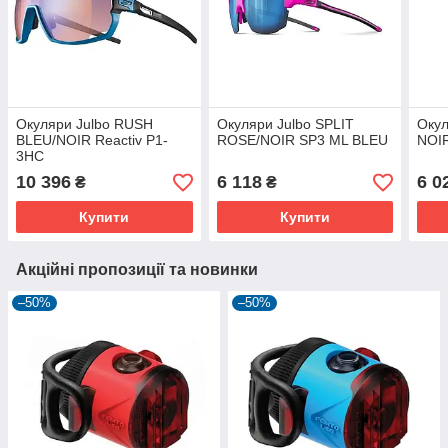
Окуляри Julbo RUSH
Окуляри Julbo SPLIT
Окул
BLEU/NOIR Reactiv P1-
ROSE/NOIR SP3 ML BLEU
NOI
3HC
10 396
6 118
6 0
₴
₴
Купити
Купити
Акційні пропозиції та новинки
–50%
–50%