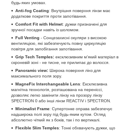
будь-яких умовах.
Anti-fog Coating
: Внутрішня поверхня лінзи має
додаткове покриття проти запотівання.
Comfort Fit with Helmet
: дужки призначені для
зручної посадки навіть із шоломом.
Full Venting
- Сонцезахисні окуляри з високою
вентиляцією, які забезпечують повну циркуляцію
повітря для запобігання запотівання.
Grip Tech Temples:
ексклюзивним м'який матеріал в
скроневій зоні - не тисне, не прилипає до волосся.
Panoramic view:
Широка поверхня лінз для
максимального поля зору.
MagneFix Interchangeable Lens
: Ексклюзивна
магнітна технологія, розташована на переніссі,
дозволяє легко замінити лінзу на прозору лінзу
SPECTRON 0 або інші лінзи REACTIV і SPECTRON.
Minimalist Frame
: Супертонке оправа забезпечує
надширока полі зору під будь-яким кутом. Огляд
абсолютно чіткий як з боків, так і по вертикалі.
Flexible Slim Temples
: Тонкі обхвачують дужки, що