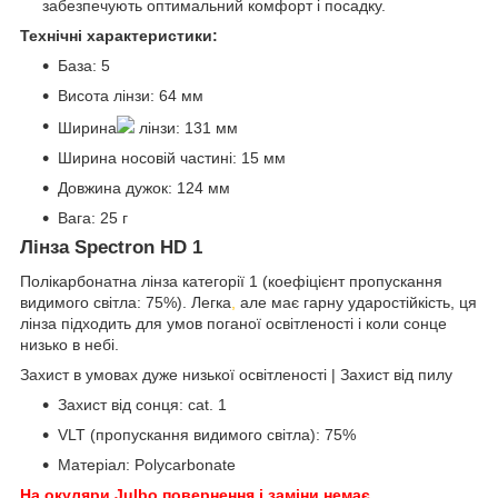
забезпечують оптимальний комфорт і посадку.
Технічні характеристики:
База: 5
Висота лінзи: 64 мм
Ширина
лінзи: 131 мм
Ширина носовій частині: 15 мм
Довжина дужок: 124 мм
Вага: 25 г
Лінза Spectron HD 1
Полікарбонатна лінза категорії 1 (коефіцієнт пропускання
видимого світла: 75%). Легка
,
але має гарну ударостійкість, ця
лінза підходить для умов поганої освітленості і коли сонце
низько в небі.
Захист в умовах дуже низької освітленості | Захист від пилу
Захист від сонця: cat. 1
VLT (пропускання видимого світла): 75%
Матеріал: Polycarbonate
На окуляри Julbo повернення і заміни немає