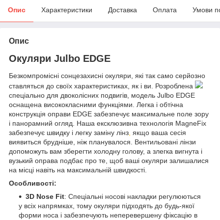
Опис
Характеристики
Доставка
Оплата
Умови п
Опис
Окуляри Julbo EDGE
Безкомпромісні сонцезахисні окуляри, які так само серйозно
ставляться до своїх характеристиках, як і ви. Розроблена
спеціально для двоколісних подвигів, модель Julbo EDGE
оснащена висококласними функціями. Легка і обтічна
конструкція оправи EDGE забезпечує максимальне поле зору
і панорамний огляд. Наша ексклюзивна технологія MagneFix
забезпечує швидку і легку заміну лінз
,
якщо ваша сесія
виявиться брудніше, ніж планувалося. Вентильовані лінзи
допоможуть вам зберегти холодну голову, а злегка вигнута і
вузький оправа подбає про те, щоб ваші окуляри залишалися
на місці навіть на максимальній швидкості.
Особливості:
3D Nose Fit
: Спеціальні носові накладки регулюються
у всіх напрямках, тому окуляри підходять до будь-якої
форми носа і забезпечують неперевершену фіксацію в