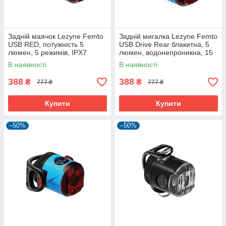
Задній маячок Lezyne Femto
Задній мигалка Lezyne Femto
USB RED, потужність 5
USB Drive Rear блакитна, 5
люмен, 5 режимів, IPX7
люмен, водонепроникна, 15
годин роботи.
В наявності
В наявності
388
388
₴
₴
777 ₴
777 ₴
Купити
Купити
–50%
–50%