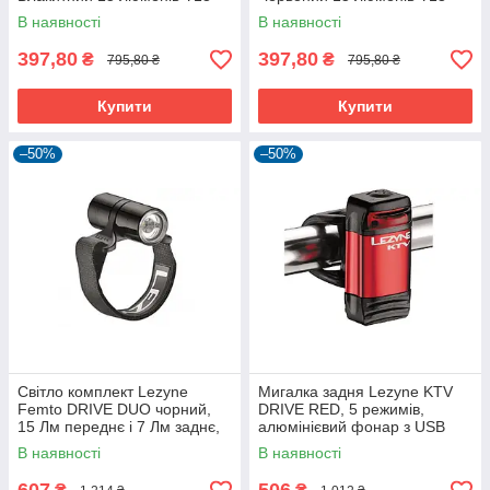
В наявності
В наявності
397,80
397,80
₴
₴
795,80 ₴
795,80 ₴
Купити
Купити
–50%
–50%
Світло комплект Lezyne
Мигалка задня Lezyne KTV
Femto DRIVE DUO чорний,
DRIVE RED, 5 режимів,
15 Лм переднє і 7 Лм заднє,
алюмінієвий фонар з USB
3 режими, кріплення для
зарядкою
В наявності
В наявності
шолома