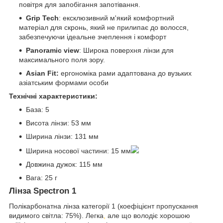
повітря для запобігання запотівання.
Grip Tech
: ексклюзивний м'який комфортний
матеріал для скронь, який не прилипає до волосся,
забезпечуючи ідеальне зчеплення і комфорт
Panoramic view
: Широка поверхня лінзи для
максимального поля зору.
Asian Fit:
ергономіка рами адаптована до вузьких
азіатським формами особи
Технічні характеристики:
База: 5
Висота лінзи: 53 мм
Ширина лінзи: 131 мм
Ширина носової частини: 15 мм
Довжина дужок: 115 мм
Вага: 25 г
Лінза Spectron 1
Полікарбонатна лінза категорії 1 (коефіцієнт пропускання
видимого світла: 75%). Легка
,
але що володіє хорошою