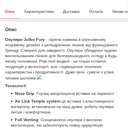
Опис
Характеристики
Доставка
Оплата
Умови п
Опис
Окуляри Julbo Fury
- гаряча новинка в агресивному
яскравому дизайні з циліндричною лінзою від французького
бренду. Створені для швидкості. Окуляри обладнані чудово
вентильованим лінзою для безперешкодного огляду в будь-
якому положенні. Різкі лінії моделі - не тільки остання
тенденція у велоспорті, але і підвищення технічних
характеристик і продуктивності. Дуже легкі
,
сумісні з усіма
типами шоломів.
Технології
:
Nose Grip
: Гнучка амортизуюча вставка на переніссі
Air Link Temple system
:ця вставка з еластомерного
матеріалу, встановлена на кінці дужки, робить окуляри
легше і комфортніше
Full Venting
: Сонцезахисні окуляри з високою
вентиляцією, які забезпечують повну циркуляцію