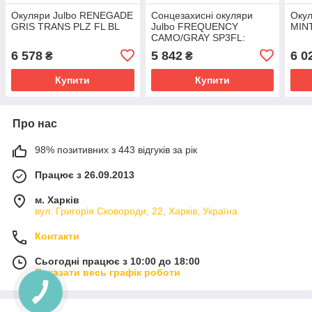
Окуляри Julbo RENEGADE
Сонцезахисні окуляри
Окул
GRIS TRANS PLZ FL BL
Julbo FREQUENCY
MIN
CAMO/GRAY SP3FL:
панорамний огляд,
6 578
5 842
6 0
₴
₴
комфортна посадка
Купити
Купити
Про нас
98% позитивних з 443 відгуків за рік
Працює з 26.09.2013
м. Харків
вул. Григорія Сковороди, 22, Харків, Україна
Контакти
Сьогодні працює з 10:00 до 18:00
Показати весь графік роботи