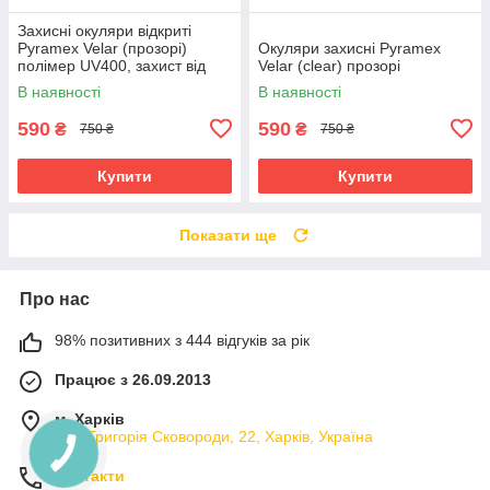
Захисні окуляри відкриті
Pyramex Velar (прозорі)
Окуляри захисні Pyramex
полімер UV400, захист від
Velar (clear) прозорі
подряпин
В наявності
В наявності
590
590
₴
₴
750 ₴
750 ₴
Купити
Купити
Показати ще
Про нас
98% позитивних з 444 відгуків за рік
Працює з 26.09.2013
м. Харків
вул. Григорія Сковороди, 22, Харків, Україна
Контакти