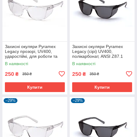
Захисні окуляри Pyramex
Захисні окуляри Pyramex
Legacy прозорі, UV400,
Legacy (сірі) UV400,
ударостійкі, для роботи та
полікарбонат, ANSI Z87.1
будівництва
В наявності
В наявності
250
250
₴
₴
350 ₴
350 ₴
Купити
Купити
–29%
–29%