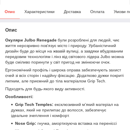
Опис
Характеристики
Доставка
Оплата
Умови п
Опис
Окуляри Julbo Renegade
були розроблені для людей, чиє
життя нерозривно пов'язує місто і природу. Урбаністичний
дизайн буде до місця на жвавій вулиці, а завдяки вбудованим
передовим технологіям і лінз від світового лідера Julbo можна
буде сміливо поринути у світ пригод не змінюючи очок.
Ергономічний профіль і широка оправа забезпечують захист
очей зі всіх сторін і надійну фіксацію. Додатково дужки покриті
липким, але приємний до тіла матеріалом Grip Tech.
Підходять для будь-якого виду активності.
Особливості:
Grip Tech Temples:
ексклюзивний м'який матеріал на
дужках, який не прилипає до волосся, забезпечує
ідеальне зчеплення і комфорт.
Nose Grip:
гнучка, амортизуюча вставка на переніссі