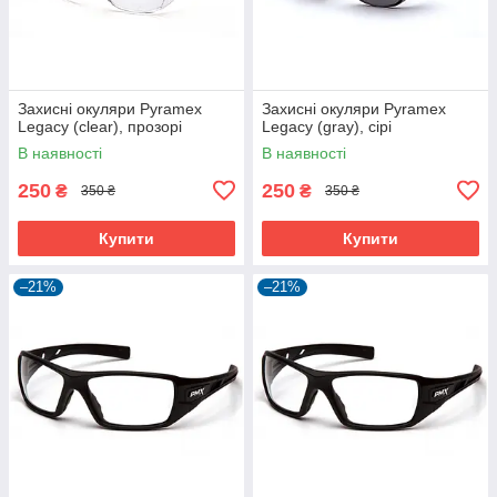
Захисні окуляри Pyramex
Захисні окуляри Pyramex
Legacy (clear), прозорі
Legacy (gray), сірі
В наявності
В наявності
250
250
₴
₴
350 ₴
350 ₴
Купити
Купити
–21%
–21%