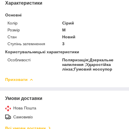
Характеристики
Основні
Колір
Сірий
Розмір
M
Стан
Новий
Ступінь затемнення
3
Користувальницькі характеристики
Особливості
Поляризація;Дзеркальне
напилення ;Ударостійка
лінза;Гумовий носоупор
Приховати
Умови доставки
Нова Пошта
Самовивіз
Всі умови доставки