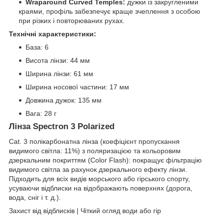
Wraparound Curved Temples:
дужки із закругленими
краями, профіль забезпечує краще зчеплення з особою
при різких і повторюваних рухах.
Технічні характеристики:
База: 6
Висота лінзи: 44 мм
Ширина лінзи: 61 мм
Ширина носової частини: 17 мм
Довжина дужок: 135 мм
Вага: 28 г
Лінза Spectron 3 Polarized
Cat. 3 полікарбонатна лінза (коефіцієнт пропускання
видимого світла: 11%) з поляризацією та кольоровим
дзеркальним покриттям (Color Flash): покращує фільтрацію
видимого світла за рахунок дзеркального ефекту лінзи.
Підходить для всіх видів морського або гірського спорту,
усуваючи відблиски на відображають поверхнях (дорога,
вода, сніг і т. д.).
Захист від відблисків | Чіткий огляд води або гір