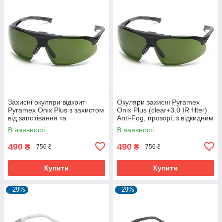
Захисні окуляри відкриті
Окуляри захисні Pyramex
Pyramex Onix Plus з захистом
Onix Plus (clear+3.0 IR filter)
від запотівання та
Anti-Fog, прозорі, з відкидним
інфрачервоного
фільтром від ІнфраЧерв
В наявності
В наявності
випромінювання
випромін
490
490
₴
₴
750 ₴
750 ₴
Купити
Купити
–29%
–29%