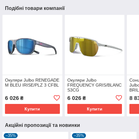
Подібні товари компанії
Окуляри Julbo RENEGADE
Окуляри Julbo
Сонц
M BLEU IRISE/PLZ 3 CFBL
FREQUENCY GRIS/BLANC
Julb
S3CG
BRIL
поля
6 026
6 026
8 8
₴
₴
та д
Купити
Купити
Акційні пропозиції та новинки
–35%
–35%