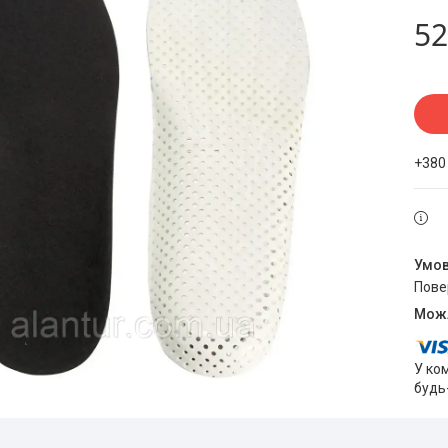
52
+380
пов
У ко
будь