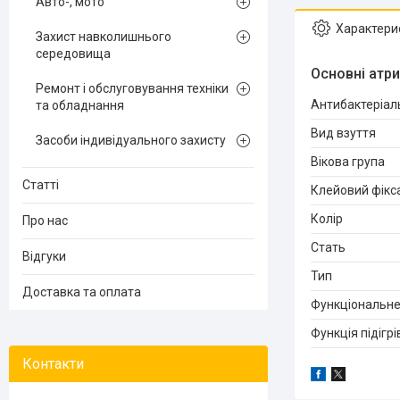
Авто-, мото
Характери
Захист навколишнього
середовища
Основні атр
Ремонт і обслуговування техніки
Антибактеріал
та обладнання
Вид взуття
Засоби індивідуального захисту
Вікова група
Статті
Клейовий фікс
Колір
Про нас
Стать
Відгуки
Тип
Доставка та оплата
Функціональне
Функція підігрі