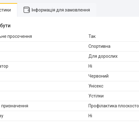
стики
Інформація для замовлення
ибути
ьне просочення
Так
Спортивна
Для дорослих
атор
Ні
Червоний
Унісекс
Устілки
 призначення
Профілактика плоскосто
ву
Ні