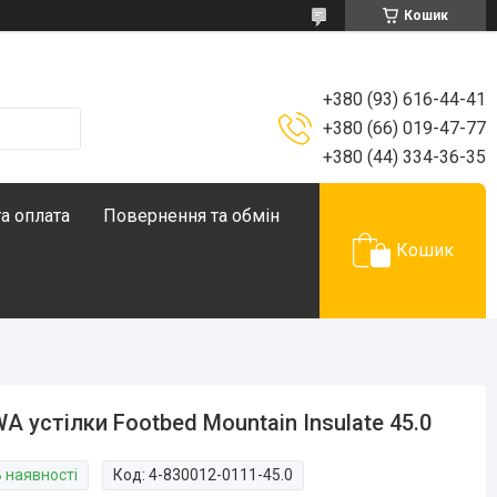
Кошик
+380 (93) 616-44-41
+380 (66) 019-47-77
+380 (44) 334-36-35
а оплата
Повернення та обмін
Кошик
A устілки Footbed Mountain Insulate 45.0
В наявності
Код:
4-830012-0111-45.0