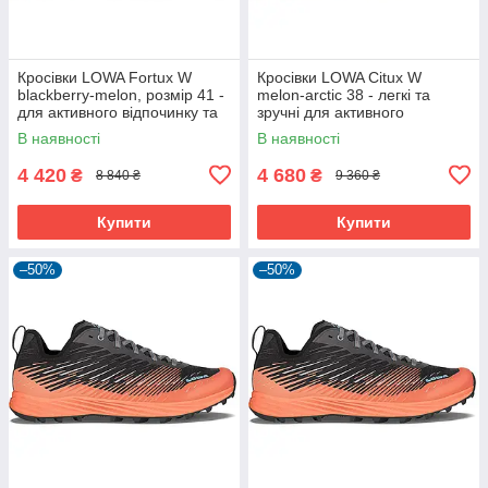
Кросівки LOWA Fortux W
Кросівки LOWA Citux W
blackberry-melon, розмір 41 -
melon-arctic 38 - легкі та
для активного відпочинку та
зручні для активного
туризму
відпочинку
В наявності
В наявності
4 420
4 680
₴
₴
8 840 ₴
9 360 ₴
Купити
Купити
–50%
–50%