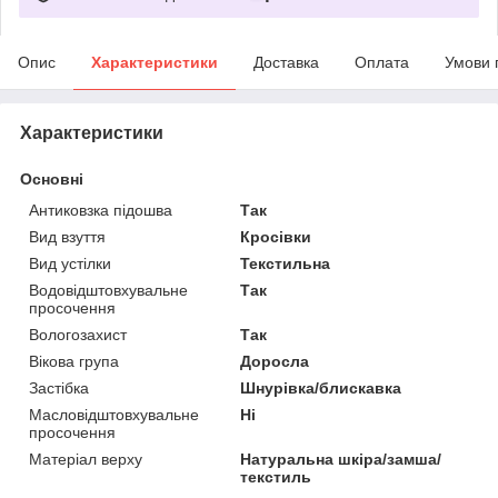
Опис
Характеристики
Доставка
Оплата
Умови 
Характеристики
Основні
Антиковзка підошва
Так
Вид взуття
Кросівки
Вид устілки
Текстильна
Водовідштовхувальне
Так
просочення
Вологозахист
Так
Вікова група
Доросла
Застібка
Шнурівка/блискавка
Масловідштовхувальне
Ні
просочення
Матеріал верху
Натуральна шкіра/замша/
текстиль