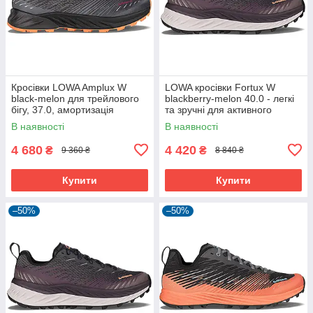
Кросівки LOWA Amplux W
LOWA кросівки Fortux W
black-melon для трейлового
blackberry-melon 40.0 - легкі
бігу, 37.0, амортизація
та зручні для активного
DYNEVA
відпочинку
В наявності
В наявності
4 680
4 420
₴
₴
9 360 ₴
8 840 ₴
Купити
Купити
–50%
–50%