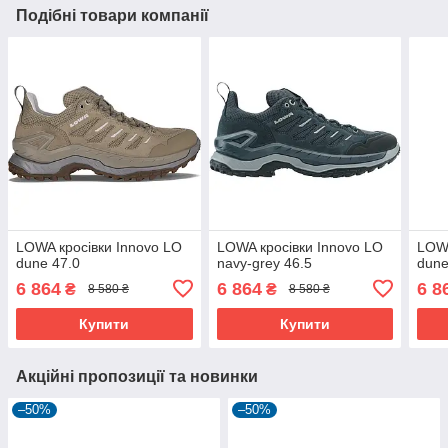
Подібні товари компанії
LOWA кросівки Innovo LO
LOWA кросівки Innovo LO
LOWA
dune 47.0
navy-grey 46.5
dune
6 864
6 864
6 8
₴
₴
8 580 ₴
8 580 ₴
Купити
Купити
Акційні пропозиції та новинки
–50%
–50%