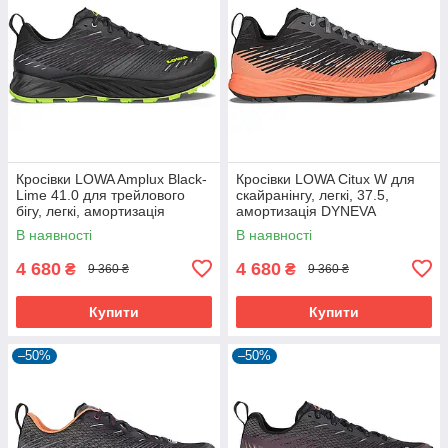
Кросівки LOWA Amplux Black-
Кросівки LOWA Citux W для
Lime 41.0 для трейлового
скайранінгу, легкі, 37.5,
бігу, легкі, амортизація
амортизація DYNEVA
DYNEVA
В наявності
В наявності
4 680
4 680
₴
₴
9 360 ₴
9 360 ₴
Купити
Купити
–50%
–50%