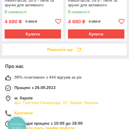
melon-arctic 39.0 - легкі та
melon-arctic 39.5 - легкі та
зручні для активного
зручні для активного
відпочинку
відпочинку
В наявності
В наявності
4 680
4 680
₴
₴
9 360 ₴
9 360 ₴
Купити
Купити
Показати ще
Про нас
98% позитивних з 444 відгуків за рік
Працює з 26.09.2013
м. Харків
вул. Григорія Сковороди, 22, Харків, Україна
Контакти
Сьогодні працює з 10:00 до 18:00
КНОПКА
Показати весь графік роботи
ЗВ'ЯЗКУ