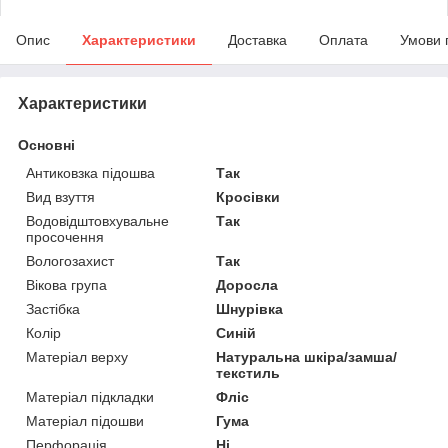
Опис
Характеристики
Доставка
Оплата
Умови 
Характеристики
Основні
Антиковзка підошва
Так
Вид взуття
Кросівки
Водовідштовхувальне
Так
просочення
Вологозахист
Так
Вікова група
Доросла
Застібка
Шнурівка
Колір
Синій
Матеріал верху
Натуральна шкіра/замша/
текстиль
Матеріал підкладки
Фліс
Матеріал підошви
Гума
Перфорація
Ні