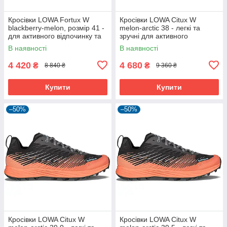
Кросівки LOWA Fortux W
Кросівки LOWA Citux W
blackberry-melon, розмір 41 -
melon-arctic 38 - легкі та
для активного відпочинку та
зручні для активного
туризму
відпочинку
В наявності
В наявності
4 420
4 680
₴
₴
8 840 ₴
9 360 ₴
Купити
Купити
–50%
–50%
Кросівки LOWA Citux W
Кросівки LOWA Citux W