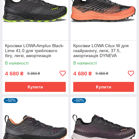
Кросівки LOWA Amplux Black-
Кросівки LOWA Citux W для
Lime 41.0 для трейлового
скайранінгу, легкі, 37.5,
бігу, легкі, амортизація
амортизація DYNEVA
DYNEVA
В наявності
В наявності
4 680
4 680
₴
₴
9 360 ₴
9 360 ₴
Купити
Купити
–50%
–50%