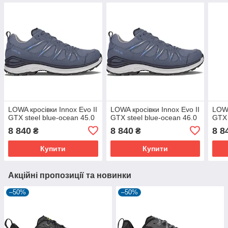
LOWA кросівки Innox Evo II
LOWA кросівки Innox Evo II
LOWA
GTX steel blue-ocean 45.0
GTX steel blue-ocean 46.0
GTX 
8 840
8 840
8 8
₴
₴
Купити
Купити
Акційні пропозиції та новинки
–50%
–50%