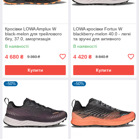
Кросівки LOWA Amplux W
LOWA кросівки Fortux W
black-melon для трейлового
blackberry-melon 40.0 - легкі
бігу, 37.0, амортизація
та зручні для активного
DYNEVA
відпочинку
В наявності
В наявності
4 680
4 420
₴
₴
9 360 ₴
8 840 ₴
Купити
Купити
–50%
–50%