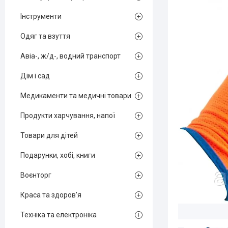
Інструменти
Одяг та взуття
Авіа-, ж/д-, водний транспорт
Дім і сад
Медикаменти та медичні товари
Продукти харчування, напої
Товари для дітей
Подарунки, хобі, книги
Воєнторг
Краса та здоров'я
Техніка та електроніка