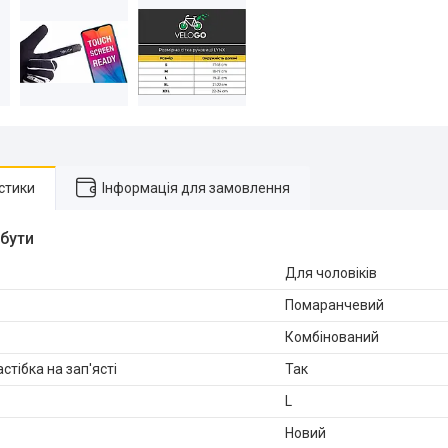
стики
Інформація для замовлення
ибути
Для чоловіків
Помаранчевий
Комбінований
стібка на зап'ясті
Так
L
Новий