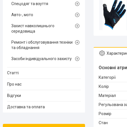
Спецодяг та взуття
Авто-, мото
Захист навколишнього
середовища
Ремонт і обслуговування техніки
та обладнання
Характери
Засоби індивідуального захисту
Основні атр
Статті
Категорії
Про нас
Колір
Відгуки
Матеріал
Регульована за
Доставка та оплата
Розмір
Стан