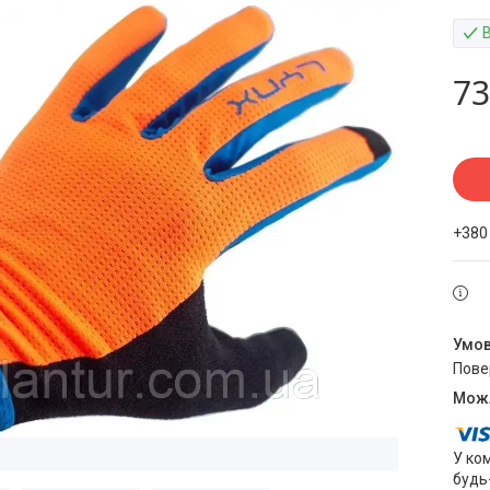
73
+380
пов
У ко
будь