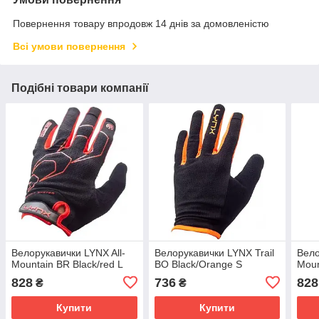
Повернення товару впродовж 14 днів за домовленістю
Всі умови повернення
Подібні товари компанії
Велорукавички LYNX All-
Велорукавички LYNX Trail
Вело
Mountain BR Black/red L
BO Black/Orange S
Moun
828
736
828
₴
₴
Купити
Купити