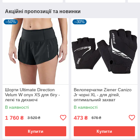
Акційні пропозиції та новинки
–50%
–30%
Шорти Ultimate Direction
Велоперчатки Ziener Canizo
Velum W onyx XS для бігу -
Jr чорні XL - для дітей,
легкі та дихаючі
оптимальний захват
В наявності
В наявності
1 760
473
₴
₴
3 520 ₴
676 ₴
Купити
Купити