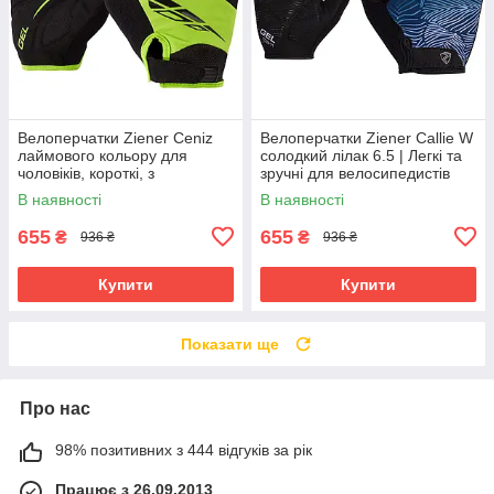
Велоперчатки Ziener Ceniz
Велоперчатки Ziener Callie W
лаймового кольору для
солодкий лілак 6.5 | Легкі та
чоловіків, короткі, з
зручні для велосипедистів
амортизуючими вставками та
В наявності
В наявності
гелевими подушечками
655
655
₴
₴
936 ₴
936 ₴
Купити
Купити
Показати ще
Про нас
98% позитивних з 444 відгуків за рік
Працює з 26.09.2013