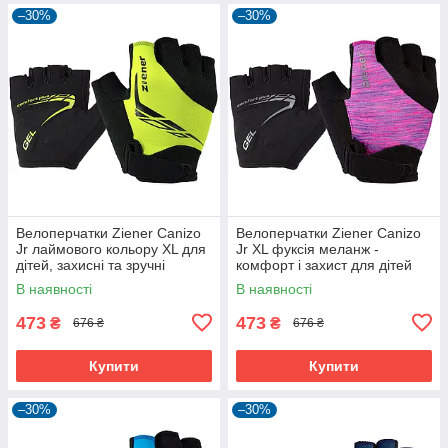
–30%
–30%
Велоперчатки Ziener Canizo
Велоперчатки Ziener Canizo
Jr лаймового кольору XL для
Jr XL фуксія меланж -
дітей, захисні та зручні
комфорт і захист для дітей
В наявності
В наявності
473
473
₴
₴
676 ₴
676 ₴
Купити
Купити
–30%
–30%