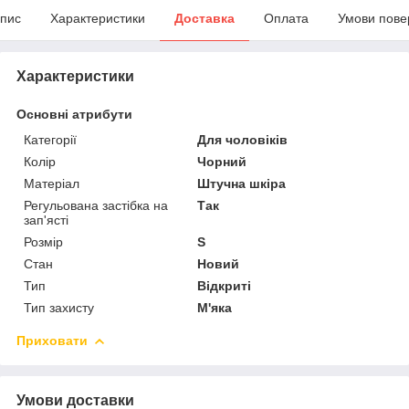
пис
Характеристики
Доставка
Оплата
Умови пове
Характеристики
Основні атрибути
Категорії
Для чоловіків
Колір
Чорний
Матеріал
Штучна шкіра
Регульована застібка на
Так
зап'ясті
Розмір
S
Стан
Новий
Тип
Відкриті
Тип захисту
М'яка
Приховати
Умови доставки