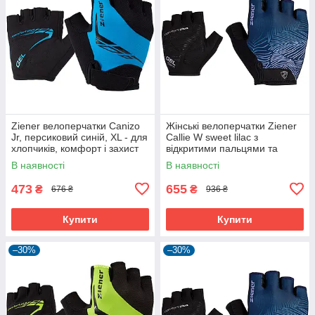
Ziener велоперчатки Canizo
Жінські велоперчатки Ziener
Jr, персиковий синій, XL - для
Callie W sweet lilac з
хлопчиків, комфорт і захист
відкритими пальцями та
дихаючою шкірою Amara
В наявності
В наявності
473
655
₴
₴
676 ₴
936 ₴
Купити
Купити
–30%
–30%