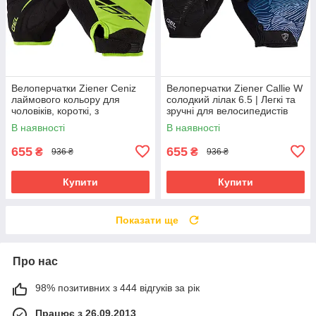
Велоперчатки Ziener Ceniz
Велоперчатки Ziener Callie W
лаймового кольору для
солодкий лілак 6.5 | Легкі та
чоловіків, короткі, з
зручні для велосипедистів
амортизуючими вставками та
В наявності
В наявності
гелевими подушечками
655
655
₴
₴
936 ₴
936 ₴
Купити
Купити
Показати ще
Про нас
98% позитивних з 444 відгуків за рік
Працює з 26.09.2013