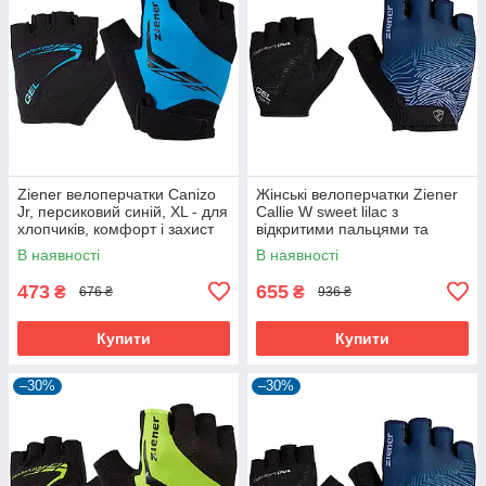
Ziener велоперчатки Canizo
Жінські велоперчатки Ziener
Jr, персиковий синій, XL - для
Callie W sweet lilac з
хлопчиків, комфорт і захист
відкритими пальцями та
дихаючою шкірою Amara
В наявності
В наявності
473
655
₴
₴
676 ₴
936 ₴
Купити
Купити
–30%
–30%