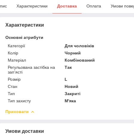
пис
Характеристики
Доставка
Оплата
Умови пове
Характеристики
Основні атрибути
Категорії
Для чоловіків
Колір
Чорний
Матеріал
Комбінований
Регульована застібка на
Так
зап'ясті
Розмір
L
Стан
Новий
Тип
Закриті
Тип захисту
М'яка
Приховати
Умови доставки