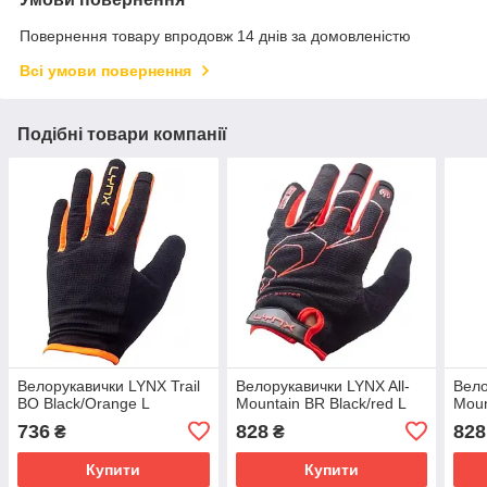
Повернення товару впродовж 14 днів за домовленістю
Всі умови повернення
Подібні товари компанії
Велорукавички LYNX Trail
Велорукавички LYNX All-
Вело
BO Black/Orange L
Mountain BR Black/red L
Moun
736
828
828
₴
₴
Купити
Купити