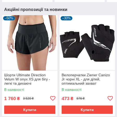
Акційні пропозиції та новинки
–50%
–30%
Шорти Ultimate Direction
Велоперчатки Ziener Canizo
Velum W onyx XS для бігу -
Jr чорні XL - для дітей,
легкі та дихаючі
оптимальний захват
В наявності
В наявності
1 760
473
₴
₴
3 520 ₴
676 ₴
Купити
Купити