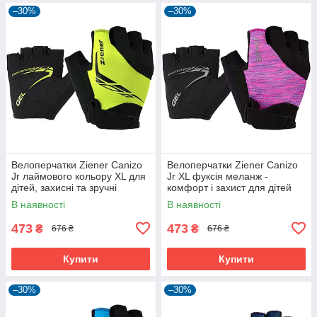
–30%
–30%
Велоперчатки Ziener Canizo
Велоперчатки Ziener Canizo
Jr лаймового кольору XL для
Jr XL фуксія меланж -
дітей, захисні та зручні
комфорт і захист для дітей
В наявності
В наявності
473
473
₴
₴
676 ₴
676 ₴
Купити
Купити
–30%
–30%