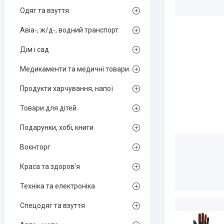
Одяг та взуття
Авіа-, ж/д-, водний транспорт
Дім і сад
Медикаменти та медичні товари
Продукти харчування, напої
Товари для дітей
Подарунки, хобі, книги
Воєнторг
Краса та здоров'я
Техніка та електроніка
Спецодяг та взуття