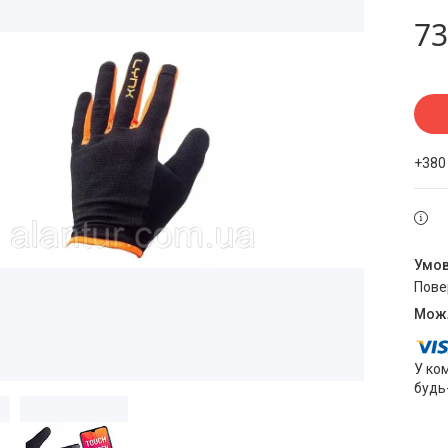
73
+380
пов
У ко
будь