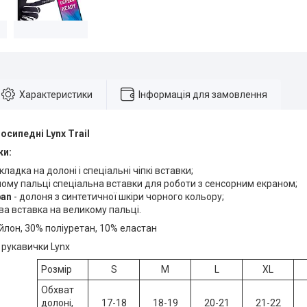
Характеристики
Інформація для замовлення
осипедні Lynx Trail
ки:
ладка на долоні і спеціальні чіпкі вставки;
ному пальці спеціальна вставки для роботи з сенсорним екраном;
ban
- долоня з синтетичної шкіри чорного кольору;
а вставка на великому пальці.
йлон, 30% поліуретан, 10% еластан
, рукавички Lynx
Розмір
S
M
L
XL
Обхват
долоні,
17-18
18-19
20-21
21-22