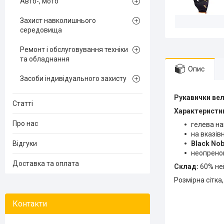
Авто-, мото
Захист навколишнього
середовища
Ремонт і обслуговування техніки
та обладнання
Опис
Засоби індивідуального захисту
Рукавички вел
Статті
Характеристи
Про нас
гелева нак
на вказів
Відгуки
Black No
неопренов
Доставка та оплата
Склад:
60% не
Розмірна сітка