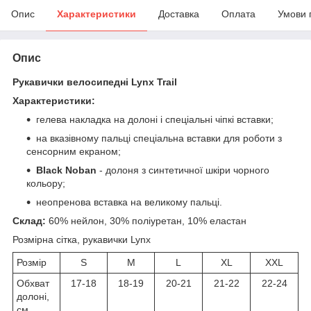
Опис
Характеристики
Доставка
Оплата
Умови 
Опис
Рукавички велосипедні Lynx Trail
Характеристики:
гелева накладка на долоні і спеціальні чіпкі вставки;
на вказівному пальці спеціальна вставки для роботи з
сенсорним екраном;
Black Noban
- долоня з синтетичної шкіри чорного
кольору;
неопренова вставка на великому пальці.
Склад:
60% нейлон, 30% поліуретан, 10% еластан
Розмірна сітка, рукавички Lynx
Розмір
S
M
L
XL
XXL
Обхват
17-18
18-19
20-21
21-22
22-24
долоні,
см