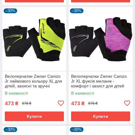
–30%
–30%
Велоперчатки Ziener Canizo
Велоперчатки Ziener Canizo
Jr лаймового кольору XL для
Jr XL фуксія меланж -
дітей, захисні та зручні
комфорт і захист для дітей
В наявності
В наявності
473
473
₴
₴
676 ₴
676 ₴
Купити
Купити
–30%
–30%