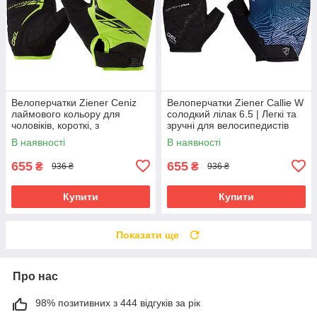
Велоперчатки Ziener Ceniz
Велоперчатки Ziener Callie W
лаймового кольору для
солодкий лілак 6.5 | Легкі та
чоловіків, короткі, з
зручні для велосипедистів
амортизуючими вставками та
В наявності
В наявності
гелевими подушечками
655
655
₴
₴
936 ₴
936 ₴
Купити
Купити
Показати ще
Про нас
98% позитивних з 444 відгуків за рік