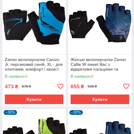
Ziener велоперчатки Canizo
Жінські велоперчатки Ziener
Jr, персиковий синій, XL - для
Callie W sweet lilac з
хлопчиків, комфорт і захист
відкритими пальцями та
дихаючою шкірою Amara
В наявності
В наявності
473
655
₴
₴
676 ₴
936 ₴
Купити
Купити
–30%
–30%