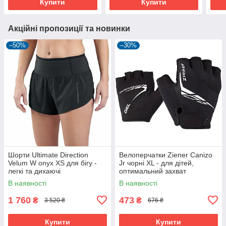
Купити
Купити
Акційні пропозиції та новинки
–50%
–30%
Шорти Ultimate Direction
Велоперчатки Ziener Canizo
Velum W onyx XS для бігу -
Jr чорні XL - для дітей,
легкі та дихаючі
оптимальний захват
В наявності
В наявності
1 760
473
₴
₴
3 520 ₴
676 ₴
Купити
Купити