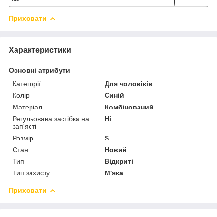
Приховати
Характеристики
Основні атрибути
Категорії
Для чоловіків
Колір
Синій
Матеріал
Комбінований
Регульована застібка на
Ні
зап'ясті
Розмір
S
Стан
Новий
Тип
Відкриті
Тип захисту
М'яка
Приховати