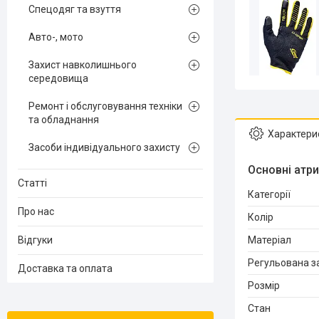
Спецодяг та взуття
Авто-, мото
Захист навколишнього
середовища
Ремонт і обслуговування техніки
та обладнання
Характери
Засоби індивідуального захисту
Основні атр
Статті
Категорії
Про нас
Колір
Відгуки
Матеріал
Регульована за
Доставка та оплата
Розмір
Стан