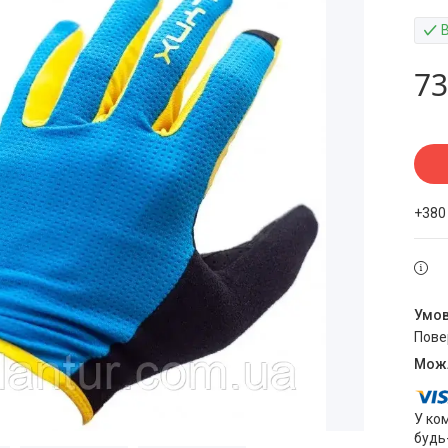
73
+380
пов
У ко
будь