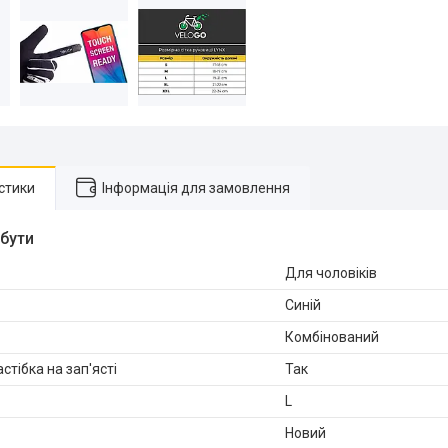
стики
Інформація для замовлення
ибути
Для чоловіків
Синій
Комбінований
стібка на зап'ясті
Так
L
Новий