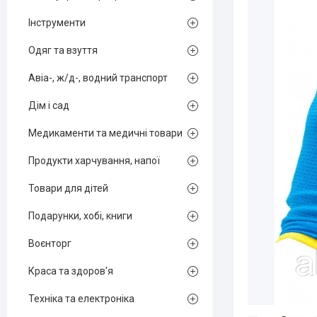
Інструменти
Одяг та взуття
Авіа-, ж/д-, водний транспорт
Дім і сад
Медикаменти та медичні товари
Продукти харчування, напої
Товари для дітей
Подарунки, хобі, книги
Воєнторг
Краса та здоров'я
Техніка та електроніка