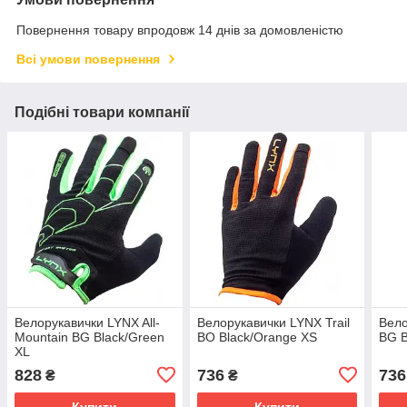
Повернення товару впродовж 14 днів за домовленістю
Всі умови повернення
Подібні товари компанії
Велорукавички LYNX All-
Велорукавички LYNX Trail
Вело
Mountain BG Black/Green
BO Black/Orange XS
BG B
XL
828
736
736
₴
₴
Купити
Купити