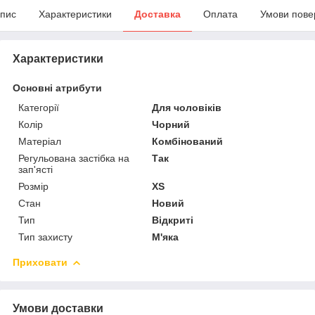
пис
Характеристики
Доставка
Оплата
Умови пове
Характеристики
Основні атрибути
Категорії
Для чоловіків
Колір
Чорний
Матеріал
Комбінований
Регульована застібка на
Так
зап'ясті
Розмір
XS
Стан
Новий
Тип
Відкриті
Тип захисту
М'яка
Приховати
Умови доставки