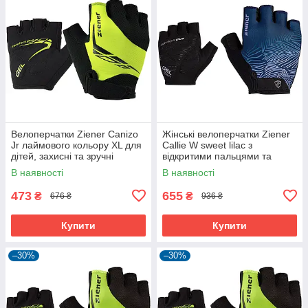
Велоперчатки Ziener Canizo
Жінські велоперчатки Ziener
Jr лаймового кольору XL для
Callie W sweet lilac з
дітей, захисні та зручні
відкритими пальцями та
дихаючою шкірою Amara
В наявності
В наявності
473
655
₴
₴
676 ₴
936 ₴
Купити
Купити
–30%
–30%