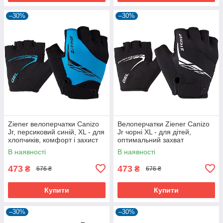
–30%
–30%
Ziener велоперчатки Canizo
Велоперчатки Ziener Canizo
Jr, персиковий синій, XL - для
Jr чорні XL - для дітей,
хлопчиків, комфорт і захист
оптимальний захват
В наявності
В наявності
473
473
₴
₴
676 ₴
676 ₴
Купити
Купити
–30%
–30%