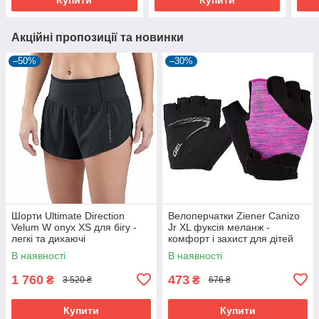
Акційні пропозиції та новинки
–50%
–30%
Шорти Ultimate Direction
Велоперчатки Ziener Canizo
Velum W onyx XS для бігу -
Jr XL фуксія меланж -
легкі та дихаючі
комфорт і захист для дітей
В наявності
В наявності
1 760
473
₴
₴
3 520 ₴
676 ₴
Купити
Купити