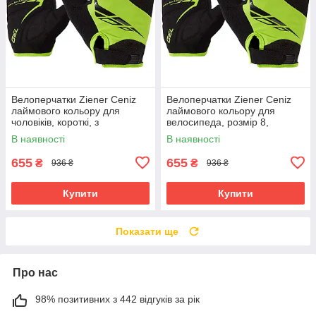
Велоперчатки Ziener Ceniz
Велоперчатки Ziener Ceniz
лаймового кольору для
лаймового кольору для
чоловіків, короткі, з
велосипеда, розмір 8,
амортизуючими вставками та
зручність і захист рук
В наявності
В наявності
гелевими подушечками
655
655
₴
₴
936 ₴
936 ₴
Купити
Купити
Показати ще
Про нас
98% позитивних з 442 відгуків за рік