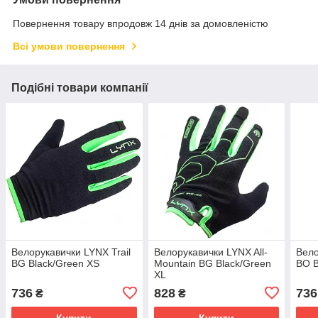
Повернення товару впродовж 14 днів за домовленістю
Всі умови повернення
Подібні товари компанії
Велорукавички LYNX Trail
Велорукавички LYNX All-
Вело
BG Black/Green XS
Mountain BG Black/Green
BO B
XL
736
828
736
₴
₴
Купити
Купити