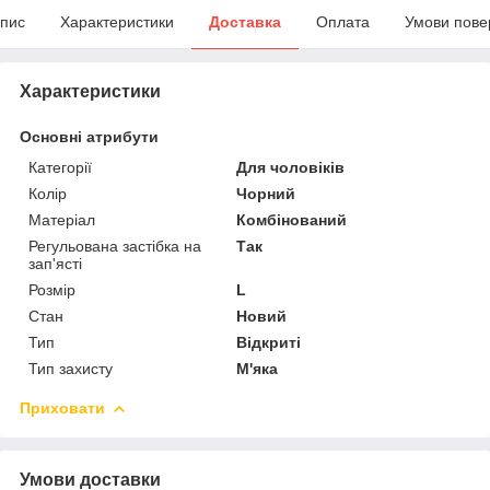
пис
Характеристики
Доставка
Оплата
Умови пове
Характеристики
Основні атрибути
Категорії
Для чоловіків
Колір
Чорний
Матеріал
Комбінований
Регульована застібка на
Так
зап'ясті
Розмір
L
Стан
Новий
Тип
Відкриті
Тип захисту
М'яка
Приховати
Умови доставки