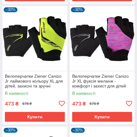
–30%
–30%
Велоперчатки Ziener Canizo
Велоперчатки Ziener Canizo
Jr лаймового кольору XL для
Jr XL фуксія меланж -
дітей, захисні та зручні
комфорт і захист для дітей
В наявності
В наявності
473
473
₴
₴
676 ₴
676 ₴
Купити
Купити
–30%
–30%