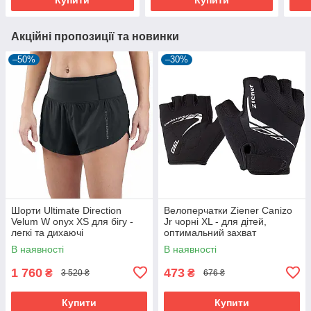
Акційні пропозиції та новинки
–50%
–30%
Шорти Ultimate Direction
Велоперчатки Ziener Canizo
Velum W onyx XS для бігу -
Jr чорні XL - для дітей,
легкі та дихаючі
оптимальний захват
В наявності
В наявності
1 760
473
₴
₴
3 520 ₴
676 ₴
Купити
Купити