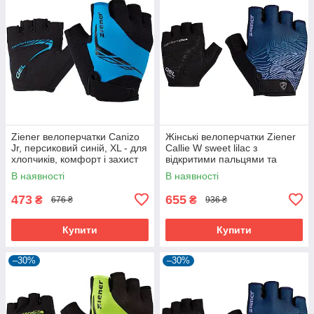
Ziener велоперчатки Canizo
Жінські велоперчатки Ziener
Jr, персиковий синій, XL - для
Callie W sweet lilac з
хлопчиків, комфорт і захист
відкритими пальцями та
дихаючою шкірою Amara
В наявності
В наявності
473
655
₴
₴
676 ₴
936 ₴
Купити
Купити
–30%
–30%