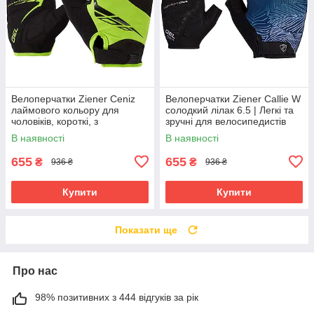
Велоперчатки Ziener Ceniz
Велоперчатки Ziener Callie W
лаймового кольору для
солодкий лілак 6.5 | Легкі та
чоловіків, короткі, з
зручні для велосипедистів
амортизуючими вставками та
В наявності
В наявності
гелевими подушечками
655
655
₴
₴
936 ₴
936 ₴
Купити
Купити
Показати ще
Про нас
98% позитивних з 444 відгуків за рік