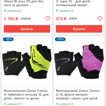
Velum W onyx XS для бігу -
Jr чорні XL - для дітей,
легкі та дихаючі
оптимальний захват
В наявності
В наявності
1 760
473
₴
₴
3 520 ₴
676 ₴
Купити
Купити
–30%
–30%
Велоперчатки Ziener Canizo
Велоперчатки Ziener Canizo
Jr лаймового кольору XL для
Jr XL фуксія меланж -
дітей, захисні та зручні
комфорт і захист для дітей
В наявності
В наявності