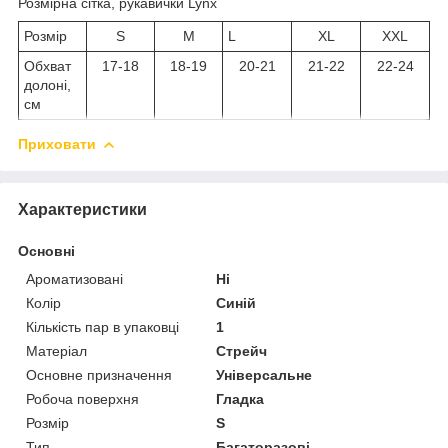
Розмірна сітка, рукавички Lynx
Розмір
S
M
L
XL
XXL
Обхват
17-18
18-19
20-21
21-22
22-24
долоні,
см
Приховати
Характеристики
Основні
Ароматизовані
Ні
Колір
Синій
Кількість пар в упаковці
1
Матеріал
Стрейч
Основне призначення
Універсальне
Робоча поверхня
Гладка
Розмір
S
Тип
Багаторазові