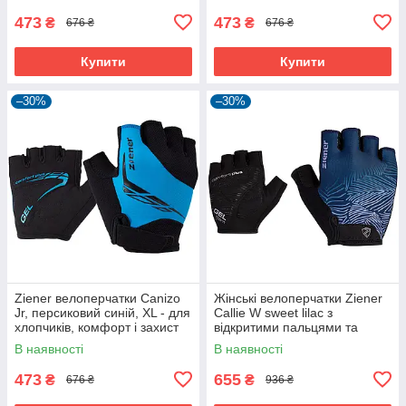
473
473
₴
₴
676 ₴
676 ₴
Купити
Купити
–30%
–30%
Ziener велоперчатки Canizo
Жінські велоперчатки Ziener
Jr, персиковий синій, XL - для
Callie W sweet lilac з
хлопчиків, комфорт і захист
відкритими пальцями та
дихаючою шкірою Amara
В наявності
В наявності
473
655
₴
₴
676 ₴
936 ₴