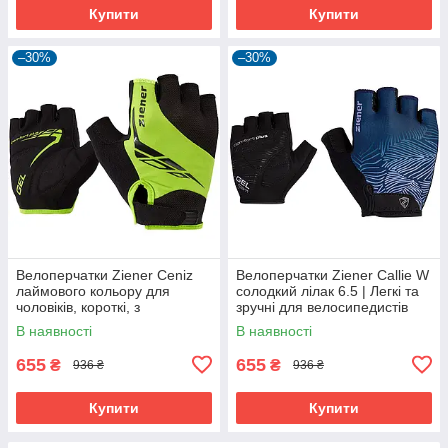
Купити
Купити
–30%
–30%
Велоперчатки Ziener Ceniz
Велоперчатки Ziener Callie W
лаймового кольору для
солодкий лілак 6.5 | Легкі та
чоловіків, короткі, з
зручні для велосипедистів
амортизуючими вставками та
В наявності
В наявності
гелевими подушечками
655
655
₴
₴
936 ₴
936 ₴
Купити
Купити