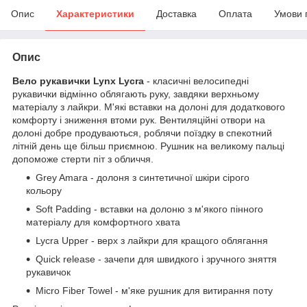
Опис
Характеристики
Доставка
Оплата
Умови 
Опис
Вело рукавички Lynx Lycra
- класичні велосипедні
рукавички відмінно облягають руку, завдяки верхньому
матеріалу з лайкри. М'які вставки на долоні для додаткового
комфорту і зниження втоми рук. Вентиляційні отвори на
долоні добре продуваються, роблячи поїздку в спекотний
літній день ще більш приємною. Рушник на великому пальці
допоможе стерти піт з обличчя.
Grey Amara - долоня з синтетичної шкіри сірого
кольору
Soft Padding - вставки на долоню з м'якого пінного
матеріалу для комфортного хвата
Lycra Upper - верх з лайкри для кращого облягання
Quick release - зачепи для швидкого і зручного зняття
рукавичок
Micro Fiber Towel - м'яке рушник для витирання поту