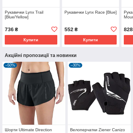
Рукавички Lynx Trail
Рукавички Lynx Race [Blue]
Рука
[Blue/Yellow]
Moun
736
552
828
₴
₴
Купити
Купити
Акційні пропозиції та новинки
–50%
–30%
Шорти Ultimate Direction
Велоперчатки Ziener Canizo